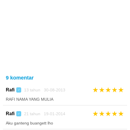
9 komentar
★
★
★
★
★
Rafi
13 tahun 30-08-2013
♂
RAFI NAMA YANG MULIA
★
★
★
★
★
Rafi
21 tahun 19-01-2014
♂
Aku ganteng buangett lho