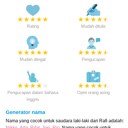
★
★
★
★
★
★
★
★
★
★
Rating
Mudah ditulis
★
★
★
★
★
★
★
★
★
★
Mudah diingat
Pengucapan
★
★
★
★
★
★
★
★
★
★
Pengucapan dalam bahasa
Opini orang asing
Inggris
Generator nama
Nama yang cocok untuk saudara laki-laki dari Rafi adalah:
Nikko
,
Arta
,
Rifat
,
Josi
,
Rio
. Nama yang cocok untuk