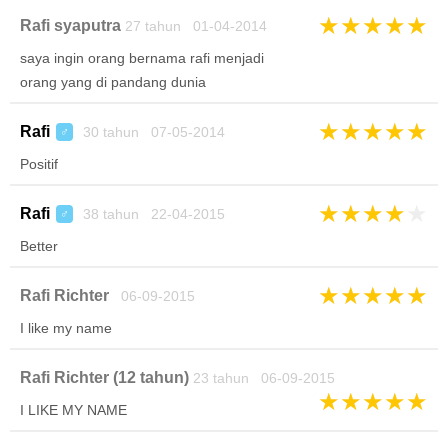
★
★
★
★
★
Rafi syaputra
27 tahun 01-04-2014
saya ingin orang bernama rafi menjadi
orang yang di pandang dunia
★
★
★
★
★
Rafi
30 tahun 07-05-2014
♂
Positif
★
★
★
★
★
Rafi
38 tahun 22-04-2015
♂
Better
★
★
★
★
★
Rafi Richter
06-09-2015
I like my name
Rafi Richter (12 tahun)
23 tahun 06-09-2015
★
★
★
★
★
I LIKE MY NAME