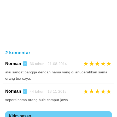
2 komentar
★
★
★
★
★
Norman
36 tahun 21-08-2014
♂
aku sangat bangga dengan nama yang di anugerahkan sama
orang tua saya.
★
★
★
★
★
Norman
44 tahun 18-11-2015
♂
seperti nama orang bule campur jawa
Kirim pesan