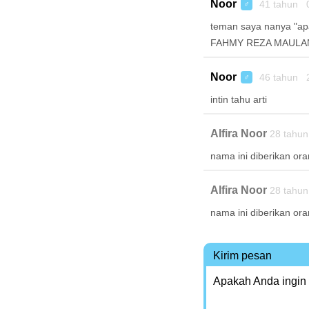
Noor
41 tahun 
♂
teman saya nanya "ap
FAHMY REZA MAULA
Noor
46 tahun 
♂
intin tahu arti
Alfira Noor
28 tahun
nama ini diberikan ora
Alfira Noor
28 tahun
nama ini diberikan ora
Kirim pesan
Apakah Anda ingin