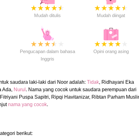
★
★
★
★
★
★
★
★
★
★
★
Mudah ditulis
Mudah diingat
★
★
★
★
★
★
★
★
★
★
★
Pengucapan dalam bahasa
Opini orang asing
Inggris
uk saudara laki-laki dari Noor adalah:
Tidak
, Ridhayani Eka
da Ada,
Nurul
. Nama yang cocok untuk saudara perempuan dari
 Fitriyani Puspa Sapitri, Ripqi Havitanizar, Ribtan Parham Musli
njut
nama yang cocok
.
ategori berikut: