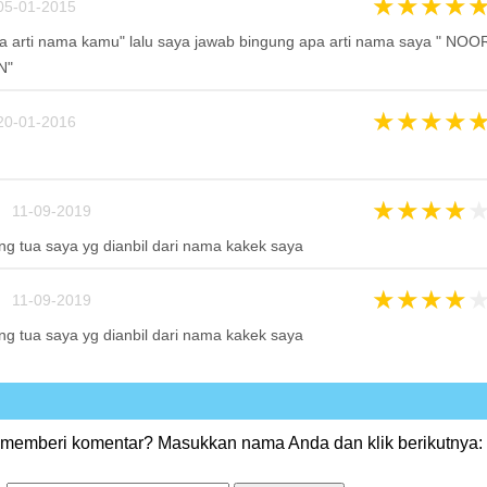
★
★
★
★
05-01-2015
a arti nama kamu" lalu saya jawab bingung apa arti nama saya " NOO
N"
★
★
★
★
20-01-2016
★
★
★
★
 11-09-2019
ng tua saya yg dianbil dari nama kakek saya
★
★
★
★
 11-09-2019
ng tua saya yg dianbil dari nama kakek saya
 memberi komentar? Masukkan nama Anda dan klik berikutnya: