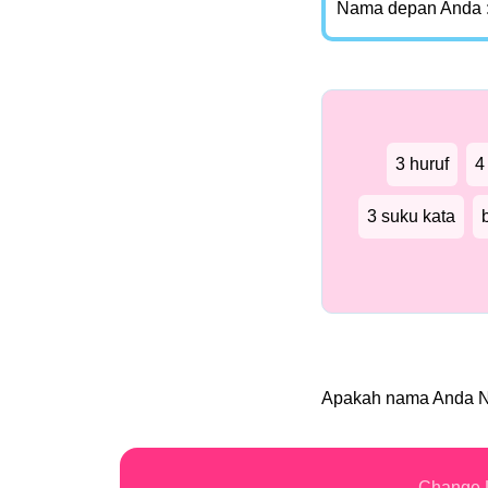
Nama depan Anda 
3 huruf
4
3 suku kata
Apakah nama Anda 
Change 