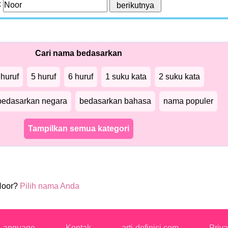
:
Cari nama bedasarkan
 huruf
5 huruf
6 huruf
1 suku kata
2 suku kata
bedasarkan negara
bedasarkan bahasa
nama populer
Tampilkan semua kategori
Noor?
Pilih nama Anda
Language
Kontak
arti-definisi.com
Priva