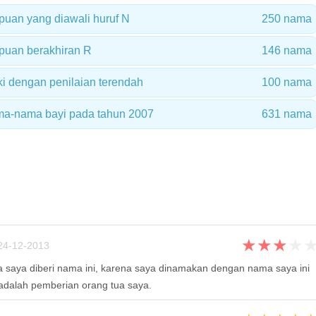
uan yang diawali huruf N
250 nama
uan berakhiran R
146 nama
ki dengan penilaian terendah
100 nama
ma-nama bayi pada tahun 2007
631 nama
★
★
★
★
24-12-2013
a saya diberi nama ini, karena saya dinamakan dengan nama saya ini
adalah pemberian orang tua saya.