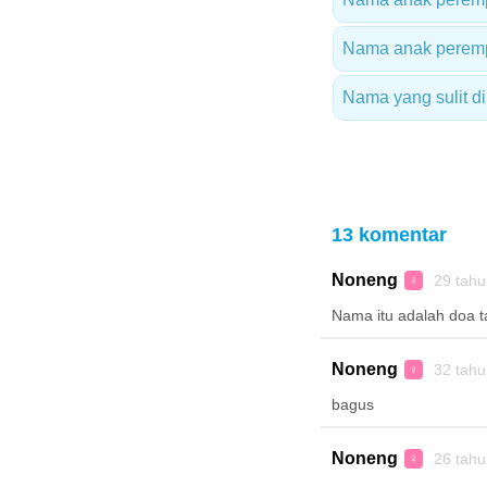
Nama anak peremp
Nama yang sulit d
13 komentar
Noneng
29 tah
♀
Nama itu adalah doa 
Noneng
32 tah
♀
bagus
Noneng
26 tah
♀