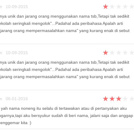
★
★
★
★
un 10-09-2015
ya unik dan jarang orang menggunakan nama tsb,Tetapi tak sedikit
kolah seringkali mengolok"...Padahal ada peribahasa Apalah arti
 jarang orang mempermasalahkan nama" yang kurang enak di sebut
★
★
★
★
un 10-09-2015
ya unik dan jarang orang menggunakan nama tsb,Tetapi tak sedikit
kolah seringkali mengolok"...Padahal ada peribahasa Apalah arti
 jarang orang mempermasalahkan nama" yang kurang enak di sebut
★
★
★
★
un 06-01-2016
ah nama noneng itu selalu di tertawakan atau di pertanyakan aku
ngarnya,tapi aku bersyukur sudah di beri nama, jalani saja dan anggap
enggemar kita :)