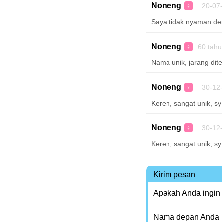
Noneng
20-07-
♀
Saya tidak nyaman d
Noneng
60 tah
♀
Nama unik, jarang di
Noneng
30-12-
♀
Keren, sangat unik, 
Noneng
30-12-
♀
Keren, sangat unik, 
Kirim pesan
Apakah Anda ingin
Nama depan Anda 