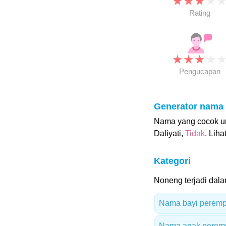
★
★
★
★
Rating
★
★
★
★
Pengucapan
Generator nama
Nama yang cocok unt
Daliyati,
Tidak
. Liha
Kategori
Noneng terjadi dalam
Nama bayi peremp
Nama anak peremp