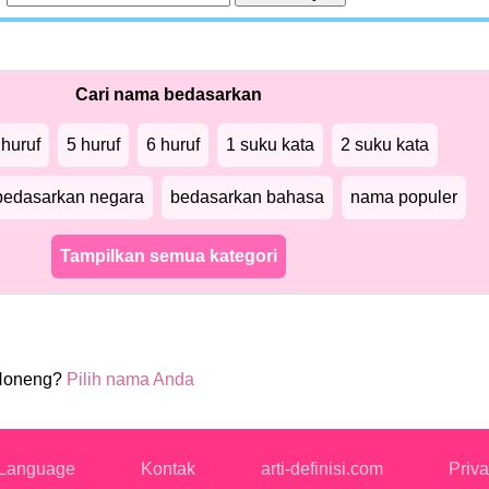
Cari nama bedasarkan
 huruf
5 huruf
6 huruf
1 suku kata
2 suku kata
bedasarkan negara
bedasarkan bahasa
nama populer
Tampilkan semua kategori
Noneng?
Pilih nama Anda
Language
Kontak
arti-definisi.com
Priva