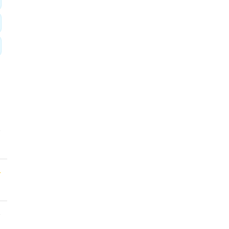
★
★
★