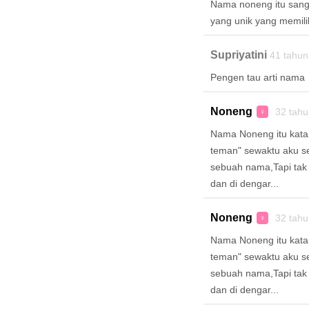
Nama noneng itu sang
yang unik yang memiliki
Supriyatini
41 tahun
Pengen tau arti nama
Noneng
32 tah
♀
Nama Noneng itu katan
teman" sewaktu aku se
sebuah nama,Tapi tak
dan di dengar...
Noneng
32 tah
♀
Nama Noneng itu katan
teman" sewaktu aku se
sebuah nama,Tapi tak
dan di dengar...