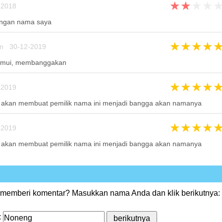
★
★
★
★
2018
engan nama saya
★
★
★
★
un 30-12-2019
temui, membanggakan
★
★
★
★
2019
sy akan membuat pemilik nama ini menjadi bangga akan namanya
★
★
★
★
2019
sy akan membuat pemilik nama ini menjadi bangga akan namanya
 memberi komentar? Masukkan nama Anda dan klik berikutnya:
: