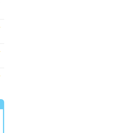
★
★
★
★