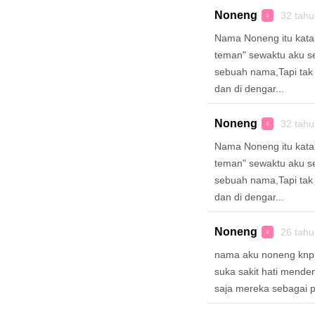
Noneng
32 tah
♀
Nama Noneng itu katan
teman" sewaktu aku se
sebuah nama,Tapi tak
dan di dengar...
Noneng
32 tah
♀
Nama Noneng itu katan
teman" sewaktu aku se
sebuah nama,Tapi tak
dan di dengar...
Noneng
26 tah
♀
nama aku noneng knp y
suka sakit hati mende
saja mereka sebagai p