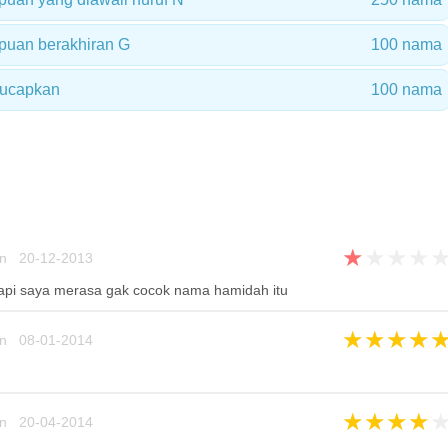
uan berakhiran G
100 nama
iucapkan
100 nama
★
★
★
★
un 20-12-2013
tapi saya merasa gak cocok nama hamidah itu
★
★
★
★
un 08-01-2014
★
★
★
★
un 20-04-2014