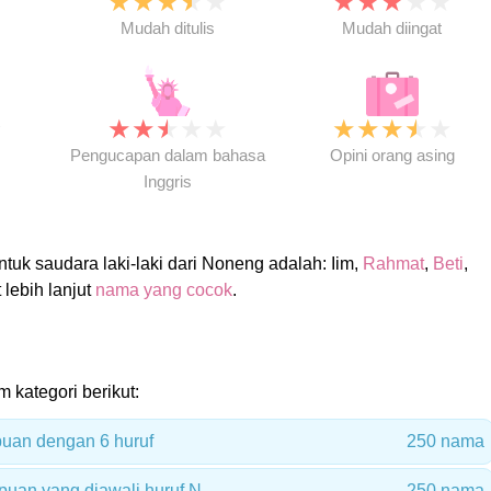
★
★
★
★
★
★
★
★
★
★
★
Mudah ditulis
Mudah diingat
★
★
★
★
★
★
★
★
★
★
★
Pengucapan dalam bahasa
Opini orang asing
Inggris
uk saudara laki-laki dari Noneng adalah: Iim,
Rahmat
,
Beti
,
t lebih lanjut
nama yang cocok
.
 kategori berikut:
uan dengan 6 huruf
250 nama
uan yang diawali huruf N
250 nama