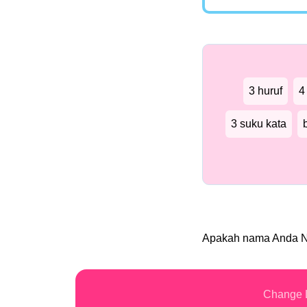
3 huruf
4
3 suku kata
Apakah nama Anda 
Change 