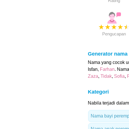
Rating
★
★
★
★
Pengucapan
Generator nama
Nama yang cocok unt
Isfan,
Farhan
. Nama
Zaza
,
Tidak
,
Sofia
,
Kategori
Nabila terjadi dalam
Nama bayi peremp
Nama anak peremp