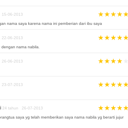
★
★
★
★
 15-06-2013
gan nama saya karena nama ini pemberian dari ibu saya
★
★
★
★
 22-06-2013
r dengan nama nabila.
★
★
★
★
 26-06-2013
★
★
★
★
 23-07-2013
★
★
★
★
i
24 tahun 26-07-2013
angtua saya yg telah memberikan saya nama nabila yg berarti jujur