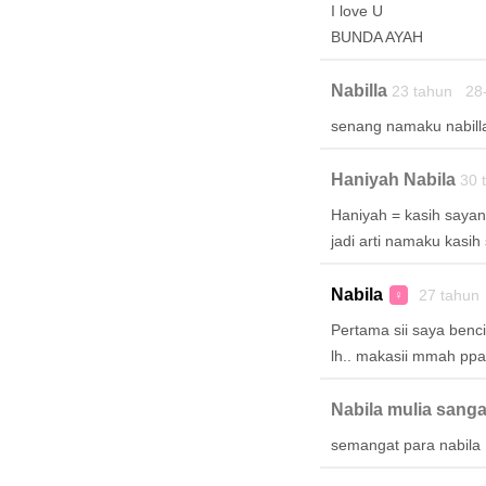
I love U
BUNDA AYAH
Nabilla
23 tahun 28
senang namaku nabill
Haniyah Nabila
30 
Haniyah = kasih sayan
jadi arti namaku kasih
Nabila
27 tahun
♀
Pertama sii saya benci 
lh.. makasii mmah ppa
Nabila mulia sanga
semangat para nabila