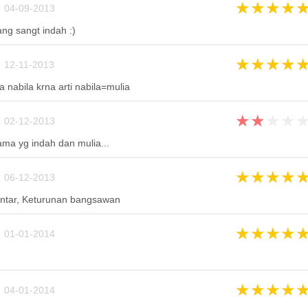
★
★
★
★
 04-09-2013
ng sangt indah :)
★
★
★
★
 12-11-2013
 nabila krna arti nabila=mulia
★
★
★
★
 02-12-2013
ama yg indah dan mulia...
★
★
★
★
 06-12-2013
Pintar, Keturunan bangsawan
★
★
★
★
 01-01-2014
★
★
★
★
 04-01-2014