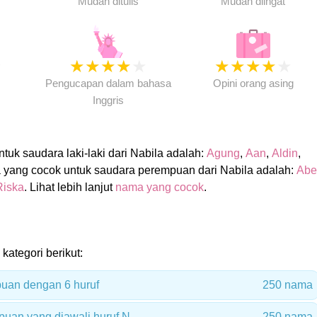
Mudah ditulis
Mudah diingat
★
★
★
★
★
★
★
★
★
★
★
Pengucapan dalam bahasa
Opini orang asing
Inggris
uk saudara laki-laki dari Nabila adalah:
Agung
,
Aan
,
Aldin
,
 yang cocok untuk saudara perempuan dari Nabila adalah:
Abe
Riska
. Lihat lebih lanjut
nama yang cocok
.
 kategori berikut:
uan dengan 6 huruf
250 nama
uan yang diawali huruf N
250 nama