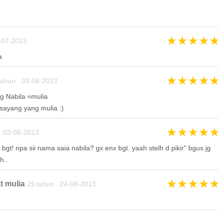
★
★
★
★
-07-2013
a
★
★
★
★
tahun 03-08-2013
g Nabila =mulia
 sayang yang mulia :)
★
★
★
★
 03-08-2013
bgt! npa sii nama saia nabila? gx enx bgt. yaah stelh d pikir" bgus jg
h..
★
★
★
★
t mulia
29 tahun 24-08-2013