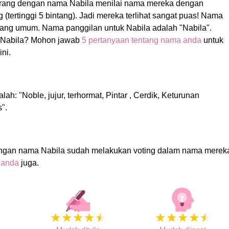
orang dengan nama Nabila menilai nama mereka dengan
g (tertinggi 5 bintang). Jadi mereka terlihat sangat puas! Nama
yang umum. Nama panggilan untuk Nabila adalah "Nabila".
Nabila? Mohon jawab
5 pertanyaan tentang nama anda
untuk
ni.
lah: "Noble, jujur, terhormat, Pintar , Cerdik, Keturunan
".
ngan nama Nabila sudah melakukan voting dalam nama merek
 anda
juga.
★
★
★
★
★
★
★
★
★
★
★