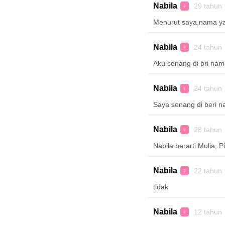
Nabila
29 tahun
♀
Menurut saya,nama ya
Nabila
24 tahun
♀
Aku senang di bri nama
Nabila
24 tahun
♀
Saya senang di beri n
Nabila
28 tahun
♀
Nabila berarti Mulia, 
Nabila
22 tahun
♀
tidak
Nabila
12 tahun
♀