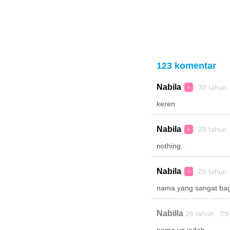
123 komentar
Nabila
30 tahun
♀
keren
Nabila
28 tahun
♀
nothing..
Nabila
25 tahun
♀
nama yang sangat ba
Nabilla
26 tahun 09