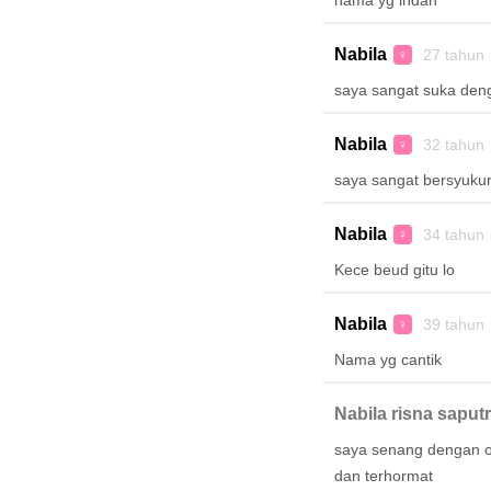
nama yg indah
Nabila
27 tahun
♀
saya sangat suka den
Nabila
32 tahun
♀
saya sangat bersyuku
Nabila
34 tahun
♀
Kece beud gitu lo
Nabila
39 tahun
♀
Nama yg cantik
Nabila risna saputr
saya senang dengan or
dan terhormat