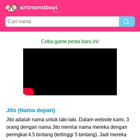
Coba game pesta baru ini:
Jito (Nama depan)
Jito adalah nama untuk laki-laki. Dalam website kami, 3
orang dengan nama Jito menilai nama mereka dengan
peringkat 4.5 bintang (tertinggi 5 bintang). Jadi mereka