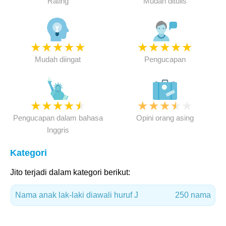
Rating
Mudah ditulis
★
★
★
★
★
★
★
★
★
★
Mudah diingat
Pengucapan
★
★
★
★
★
★
★
★
★
★
Pengucapan dalam bahasa
Opini orang asing
Inggris
Kategori
Jito terjadi dalam kategori berikut:
Nama anak lak-laki diawali huruf J
250 nama