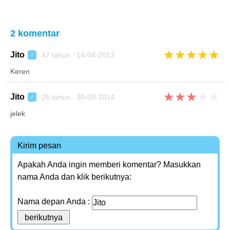
2 komentar
★
★
★
★
★
Jito
47 tahun 14-04-2013
♂
Keren
★
★
★
★
★
Jito
26 tahun 30-09-2014
♂
jelek
Kirim pesan
Apakah Anda ingin memberi komentar? Masukkan
nama Anda dan klik berikutnya:
Nama depan Anda :