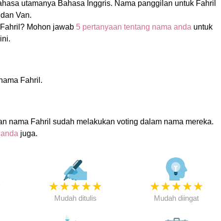
ahasa utamanya Bahasa Inggris. Nama panggilan untuk Fahril
 dan Van.
Fahril? Mohon jawab
5 pertanyaan tentang nama anda
untuk
ni.
 nama Fahril.
an nama Fahril sudah melakukan voting dalam nama mereka.
 anda
juga.
★
★
★
★
★
★
★
★
★
★
★
Mudah ditulis
Mudah diingat