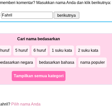
 memberi komentar? Masukkan nama Anda dan klik berikutnya:
:
Cari nama bedasarkan
 huruf
5 huruf
6 huruf
1 suku kata
2 suku kata
bedasarkan negara
bedasarkan bahasa
nama populer
Tampilkan semua kategori
ahril?
Pilih nama Anda