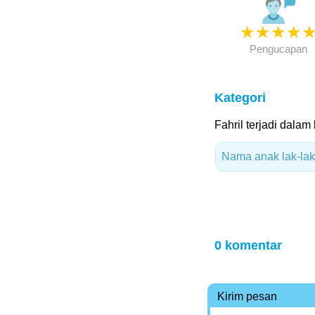
★
★
★
★
Pengucapan
Kategori
Fahril terjadi dalam 
Nama anak lak-laki
0 komentar
Kirim pesan