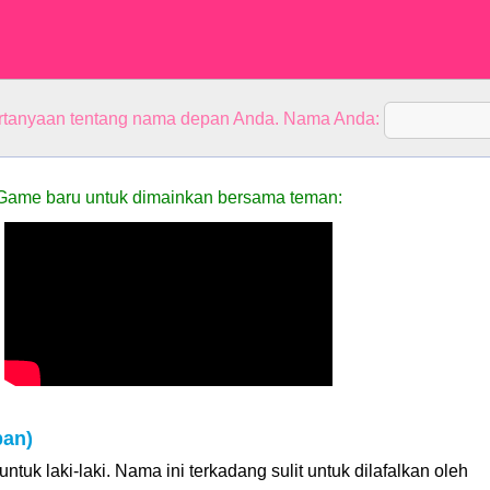
rtanyaan tentang nama depan Anda. Nama Anda:
Game baru untuk dimainkan bersama teman:
pan)
ntuk laki-laki. Nama ini terkadang sulit untuk dilafalkan oleh