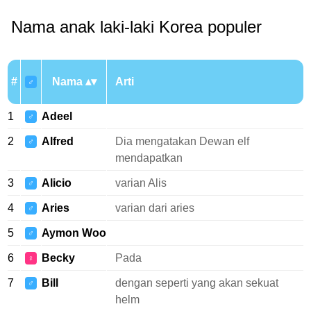
Nama anak laki-laki Korea populer
#
Nama
Arti
♂
1
Adeel
♂
2
Alfred
Dia mengatakan Dewan elf
♂
mendapatkan
3
Alicio
varian Alis
♂
4
Aries
varian dari aries
♂
5
Aymon Woo
♂
6
Becky
Pada
♀
7
Bill
dengan seperti yang akan sekuat
♂
helm