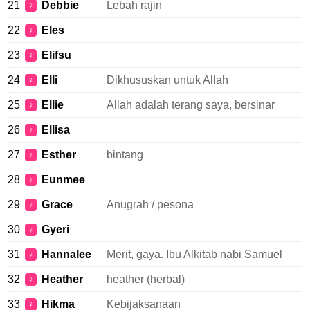
21
Debbie
Lebah rajin
♀
22
Eles
♀
23
Elifsu
♀
24
Elli
Dikhususkan untuk Allah
♀
25
Ellie
Allah adalah terang saya, bersinar
♀
26
Ellisa
♀
27
Esther
bintang
♀
28
Eunmee
♀
29
Grace
Anugrah / pesona
♀
30
Gyeri
♀
31
Hannalee
Merit, gaya. Ibu Alkitab nabi Samuel
♀
32
Heather
heather (herbal)
♀
33
Hikma
Kebijaksanaan
♀