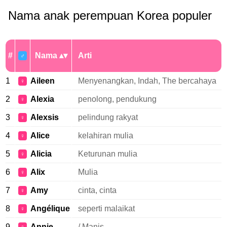
Nama anak perempuan Korea populer
#
Nama
Arti
♂
1
Aileen
Menyenangkan, Indah, The bercahaya
♀
2
Alexia
penolong, pendukung
♀
3
Alexsis
pelindung rakyat
♀
4
Alice
kelahiran mulia
♀
5
Alicia
Keturunan mulia
♀
6
Alix
Mulia
♀
7
Amy
cinta, cinta
♀
8
Angélique
seperti malaikat
♀
9
Annie
/ Manis