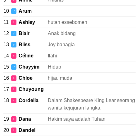
♀
10
Arum
♂
11
Ashley
hutan essebomen
♀
12
Blair
Anak bidang
♂
13
Bliss
Joy bahagia
♂
14
Céline
Ilahi
♀
15
Chayyim
Hidup
♂
16
Chloe
hijau muda
♀
17
Chuyoung
♀
18
Cordelia
Dalam Shakespeare King Lear seorang
♀
wanita kejujuran langka.
19
Dana
Hakim saya adalah Tuhan
♀
20
Dandel
♀