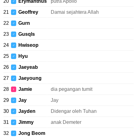
20
Erymanthus
putra Apollo
♂
21
Geoffrey
Damai sejahtera Allah
♂
22
Gurn
♂
23
Gusqls
♂
24
Hwiseop
♂
25
Hyu
♂
26
Jaeyeab
♂
27
Jaeyoung
♂
28
Jamie
dia pegangan tumit
♀
29
Jay
Jay
♂
30
Jayden
Didengar oleh Tuhan
♂
31
Jimmy
anak Demeter
♂
32
Jong Beom
♂