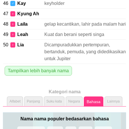
46
Kay
keyholder
♂
47
Kyung Ah
♀
48
Laila
gelap kecantikan, lahir pada malam hari
♀
49
Leah
Kuat dan berani seperti singa
♀
50
Lia
Dicampuradukkan pertempuran,
♀
bertanduk, pemuda, yang didedikasikan
untuk Jupiter
Tampilkan lebih banyak nama
Kategori nama
Alfabet
Panjang
Suku kata
Negara
Bahasa
Lainnya
Nama nama populer bedasarkan bahasa