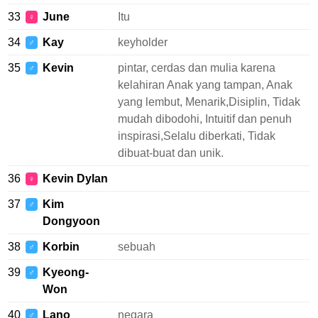
33
June
Itu
♀
34
Kay
keyholder
♂
35
Kevin
pintar, cerdas dan mulia karena
♂
kelahiran Anak yang tampan, Anak
yang lembut, Menarik,Disiplin, Tidak
mudah dibodohi, Intuitif dan penuh
inspirasi,Selalu diberkati, Tidak
dibuat-buat dan unik.
36
Kevin Dylan
♀
37
Kim
♂
Dongyoon
38
Korbin
sebuah
♂
39
Kyeong-
♂
Won
40
Lano
negara
♂