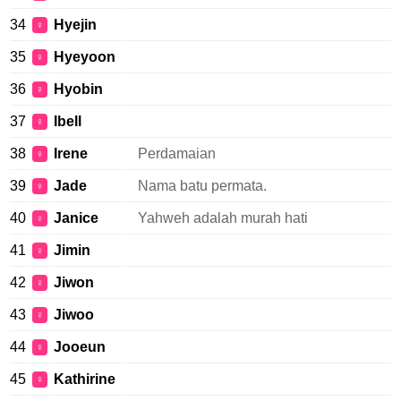
34
Hyejin
♀
35
Hyeyoon
♀
36
Hyobin
♀
37
Ibell
♀
38
Irene
Perdamaian
♀
39
Jade
Nama batu permata.
♀
40
Janice
Yahweh adalah murah hati
♀
41
Jimin
♀
42
Jiwon
♀
43
Jiwoo
♀
44
Jooeun
♀
45
Kathirine
♀