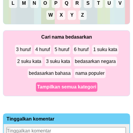
L
M
N
O
P
Q
R
S
T
U
V
W
X
Y
Z
Cari nama bedasarkan
3 huruf
4 huruf
5 huruf
6 huruf
1 suku kata
2 suku kata
3 suku kata
bedasarkan negara
bedasarkan bahasa
nama populer
Tampilkan semua kategori
Tinggalkan komentar