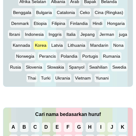
Afrika Selatan
Albania
Arab
Bapak
Belanda
Benggala
Bulgaria
Catalonia
Ceko
Cina (Ringkas)
Denmark
Etiopia
Filipina
Finlandia
Hindi
Hongaria
Ibrani
Indonesia
Inggris
Italia
Jepang
Jerman
juga
Kannada
Korea
Latvia
Lithuania
Mandarin
Nona
Norwegia
Perancis
Polandia
Portugis
Rumania
Rusia
Slovenia
Slowakia
Spanyol
Swahilian
Swedia
Thai
Turki
Ukrania
Vietnam
Yunani
Cari nama bedasarkan huruf
A
B
C
D
E
F
G
H
I
J
K