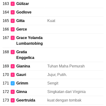
163
Gülizar
♀
164
Godlove
♀
165
Gitta
Kuat
♀
166
Gerce
♀
167
Grace Yolanda
♀
Lumbantobing
168
Gratia
♀
Enggelica
169
Gianina
Tuhan Maha Pemurah
♀
170
Gauri
Jujur, Putih.
♀
171
Grimm
Sengit
♂
172
Ginna
Singkatan dari Virginia
♀
173
Geertruida
kuat dengan tombak
♀