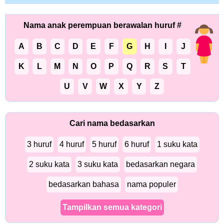
Nama anak perempuan berawalan huruf #
A
B
C
D
E
F
G
H
I
J
K
L
M
N
O
P
Q
R
S
T
U
V
W
X
Y
Z
Cari nama bedasarkan
3 huruf
4 huruf
5 huruf
6 huruf
1 suku kata
2 suku kata
3 suku kata
bedasarkan negara
bedasarkan bahasa
nama populer
Tampilkan semua kategori