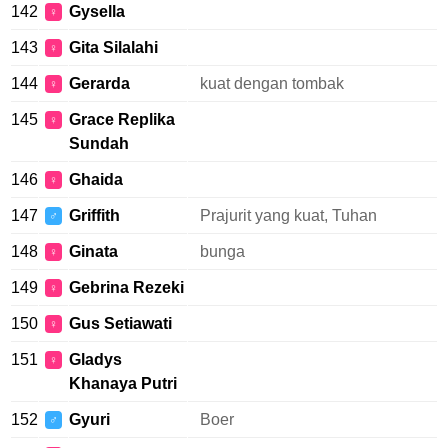
142
Gysella
♀
143
Gita Silalahi
♀
144
Gerarda
kuat dengan tombak
♀
145
Grace Replika
♀
Sundah
146
Ghaida
♀
147
Griffith
Prajurit yang kuat, Tuhan
♂
148
Ginata
bunga
♀
149
Gebrina Rezeki
♀
150
Gus Setiawati
♀
151
Gladys
♀
Khanaya Putri
152
Gyuri
Boer
♂