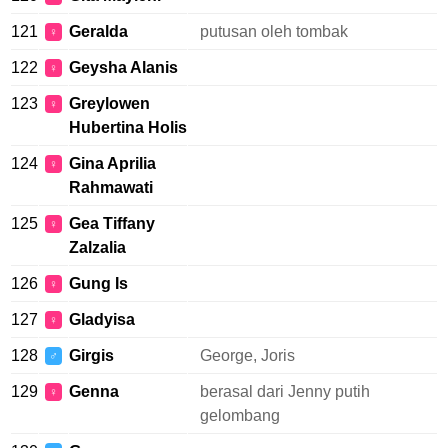
121
Geralda
putusan oleh tombak
♀
122
Geysha Alanis
♀
123
Greylowen
♀
Hubertina Holis
124
Gina Aprilia
♀
Rahmawati
125
Gea Tiffany
♀
Zalzalia
126
Gung Is
♀
127
Gladyisa
♀
128
Girgis
George, Joris
♂
129
Genna
berasal dari Jenny putih
♀
gelombang