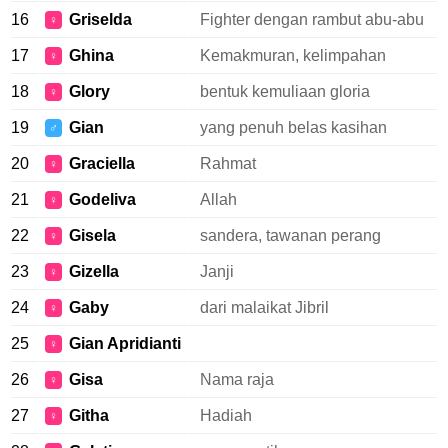
16
Griselda
Fighter dengan rambut abu-abu
♀
17
Ghina
Kemakmuran, kelimpahan
♀
18
Glory
bentuk kemuliaan gloria
♀
19
Gian
yang penuh belas kasihan
♂
20
Graciella
Rahmat
♀
21
Godeliva
Allah
♀
22
Gisela
sandera, tawanan perang
♀
23
Gizella
Janji
♀
24
Gaby
dari malaikat Jibril
♀
25
Gian Apridianti
♀
26
Gisa
Nama raja
♀
27
Githa
Hadiah
♀