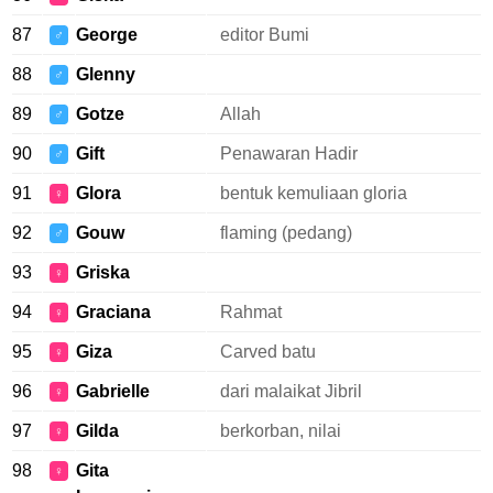
87
George
editor Bumi
♂
88
Glenny
♂
89
Gotze
Allah
♂
90
Gift
Penawaran Hadir
♂
91
Glora
bentuk kemuliaan gloria
♀
92
Gouw
flaming (pedang)
♂
93
Griska
♀
94
Graciana
Rahmat
♀
95
Giza
Carved batu
♀
96
Gabrielle
dari malaikat Jibril
♀
97
Gilda
berkorban, nilai
♀
98
Gita
♀