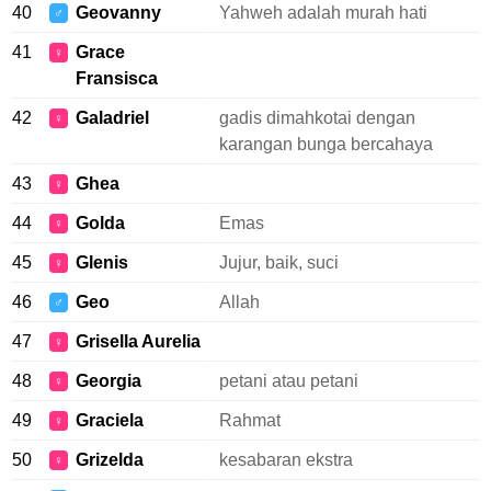
40
Geovanny
Yahweh adalah murah hati
♂
41
Grace
♀
Fransisca
42
Galadriel
gadis dimahkotai dengan
♀
karangan bunga bercahaya
43
Ghea
♀
44
Golda
Emas
♀
45
Glenis
Jujur, baik, suci
♀
46
Geo
Allah
♂
47
Grisella Aurelia
♀
48
Georgia
petani atau petani
♀
49
Graciela
Rahmat
♀
50
Grizelda
kesabaran ekstra
♀