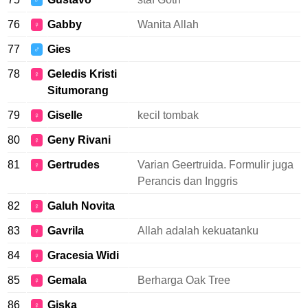
♂
76
Gabby
Wanita Allah
♀
77
Gies
♂
78
Geledis Kristi
♀
Situmorang
79
Giselle
kecil tombak
♀
80
Geny Rivani
♀
81
Gertrudes
Varian Geertruida. Formulir juga
♀
Perancis dan Inggris
82
Galuh Novita
♀
83
Gavrila
Allah adalah kekuatanku
♀
84
Gracesia Widi
♀
85
Gemala
Berharga Oak Tree
♀
86
Giska
♀