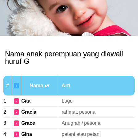
Nama anak perempuan yang diawali
huruf G
#
Nama
Arti
♂
1
Gita
Lagu
♀
2
Gracia
rahmat, pesona
♀
3
Grace
Anugrah / pesona
♀
4
Gina
petani atau petani
♀