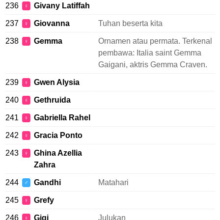
236
Givany Latiffah
♀
237
Giovanna
Tuhan beserta kita
♀
238
Gemma
Ornamen atau permata. Terkenal
♀
pembawa: Italia saint Gemma
Gaigani, aktris Gemma Craven.
239
Gwen Alysia
♀
240
Gethruida
♀
241
Gabriella Rahel
♀
242
Gracia Ponto
♀
243
Ghina Azellia
♀
Zahra
244
Gandhi
Matahari
♂
245
Grefy
♀
246
Gigi
Julukan
♀