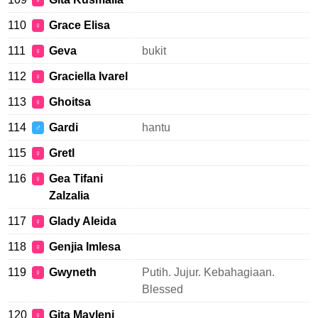
♀
110
Grace Elisa
♀
111
Geva
bukit
♀
112
Graciella Ivarel
♀
113
Ghoitsa
♀
114
Gardi
hantu
♂
115
Gretl
♀
116
Gea Tifani
♀
Zalzalia
117
Glady Aleida
♀
118
Genjia Imlesa
♀
119
Gwyneth
Putih. Jujur. Kebahagiaan.
♀
Blessed
120
Gita Mayleni
♀