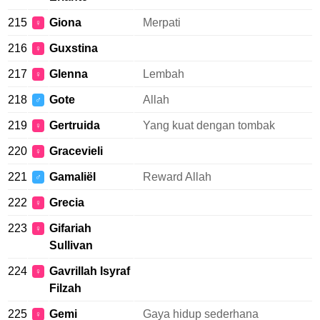
215
Giona
Merpati
♀
216
Guxstina
♀
217
Glenna
Lembah
♀
218
Gote
Allah
♂
219
Gertruida
Yang kuat dengan tombak
♀
220
Gracevieli
♀
221
Gamaliël
Reward Allah
♂
222
Grecia
♀
223
Gifariah
♀
Sullivan
224
Gavrillah Isyraf
♀
Filzah
225
Gemi
Gaya hidup sederhana
♀