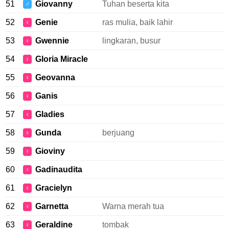
51
Giovanny
Tuhan beserta kita
♂
52
Genie
ras mulia, baik lahir
♀
53
Gwennie
lingkaran, busur
♀
54
Gloria Miracle
♀
55
Geovanna
♀
56
Ganis
♀
57
Gladies
♀
58
Gunda
berjuang
♀
59
Gioviny
♀
60
Gadinaudita
♀
61
Gracielyn
♀
62
Garnetta
Warna merah tua
♀
63
Geraldine
tombak
♀