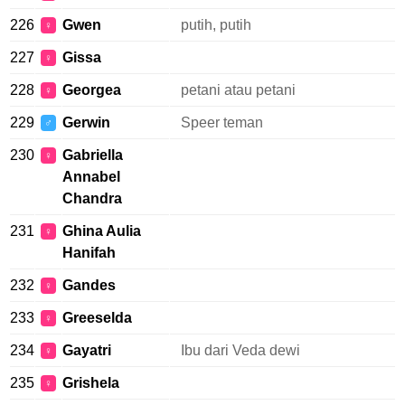
226
Gwen
putih, putih
♀
227
Gissa
♀
228
Georgea
petani atau petani
♀
229
Gerwin
Speer teman
♂
230
Gabriella
♀
Annabel
Chandra
231
Ghina Aulia
♀
Hanifah
232
Gandes
♀
233
Greeselda
♀
234
Gayatri
Ibu dari Veda dewi
♀
235
Grishela
♀