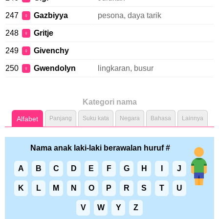
247
Gazbiyya
pesona, daya tarik
♀
248
Gritje
♀
249
Givenchy
♀
250
Gwendolyn
lingkaran, busur
♀
Kategori nama
Alfabet
Panjang
Suku kata
Negara
Bahasa
Lainnya
Nama anak laki-laki berawalan huruf #
A
B
C
D
E
F
G
H
I
J
K
L
M
N
O
P
R
S
T
U
V
W
Y
Z