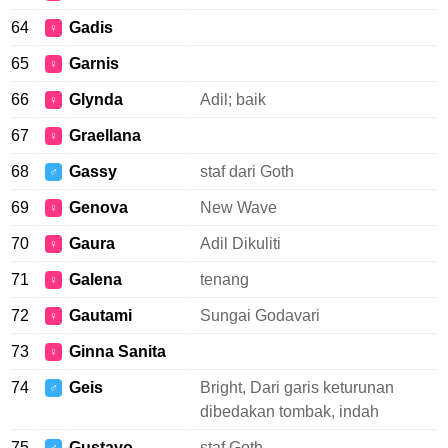
64
Gadis
♀
65
Garnis
♀
66
Glynda
Adil; baik
♀
67
Graellana
♀
68
Gassy
staf dari Goth
♂
69
Genova
New Wave
♀
70
Gaura
Adil Dikuliti
♀
71
Galena
tenang
♀
72
Gautami
Sungai Godavari
♀
73
Ginna Sanita
♀
74
Geis
Bright, Dari garis keturunan
♂
dibedakan tombak, indah
75
Gustavo
staf Goth