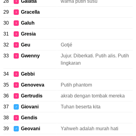
28
Galatia
warna putih susu
♀
29
Gracella
♀
30
Galuh
♀
31
Gresia
♀
32
Geu
Gotjé
♀
33
Gwenny
Jujur. Diberkati. Putih alis. Putih
♀
lingkaran
34
Gebbi
♀
35
Genoveva
Putih phantom
♀
36
Gertrudis
akrab dengan tombak mereka
♀
37
Giovani
Tuhan beserta kita
♂
38
Gendis
♀
39
Geovani
Yahweh adalah murah hati
♂