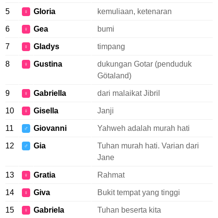
5
Gloria
kemuliaan, ketenaran
♀
6
Gea
bumi
♀
7
Gladys
timpang
♀
8
Gustina
dukungan Gotar (penduduk
♀
Götaland)
9
Gabriella
dari malaikat Jibril
♀
10
Gisella
Janji
♀
11
Giovanni
Yahweh adalah murah hati
♂
12
Gia
Tuhan murah hati. Varian dari
♂
Jane
13
Gratia
Rahmat
♀
14
Giva
Bukit tempat yang tinggi
♀
15
Gabriela
Tuhan beserta kita
♀