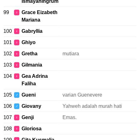
Ismayaningrum
99
Grace Eizabeth
♀
Mariana
100
Gabryllia
♀
101
Ghiyo
♀
102
Gretha
mutiara
♀
103
Gilmania
♀
104
Gea Adrina
♀
Faliha
105
Gueni
varian Guenevere
♂
106
Giovany
Yahweh adalah murah hati
♂
107
Genji
Emas.
♀
108
Gloriosa
♀
109
Gita Kusmalia