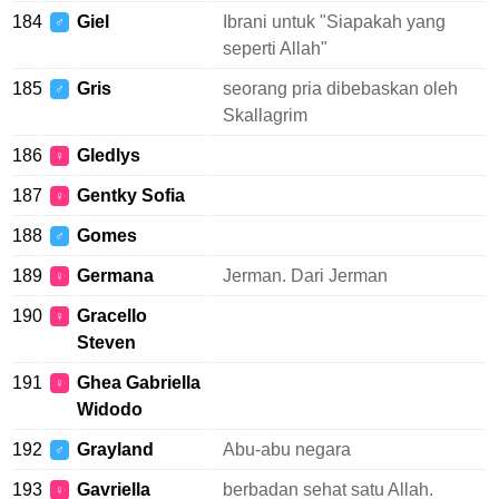
184
Giel
Ibrani untuk "Siapakah yang
♂
seperti Allah"
185
Gris
seorang pria dibebaskan oleh
♂
Skallagrim
186
Gledlys
♀
187
Gentky Sofia
♀
188
Gomes
♂
189
Germana
Jerman. Dari Jerman
♀
190
Gracello
♀
Steven
191
Ghea Gabriella
♀
Widodo
192
Grayland
Abu-abu negara
♂
193
Gavriella
berbadan sehat satu Allah.
♀