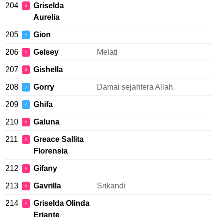
204
Griselda
♀
Aurelia
205
Gion
♂
206
Gelsey
Melati
♀
207
Gishella
♀
208
Gorry
Damai sejahtera Allah.
♂
209
Ghifa
♂
210
Galuna
♀
211
Greace Sallita
♀
Florensia
212
Gifany
♀
213
Gavrilla
Srikandi
♀
214
Griselda Olinda
♀
Eriante