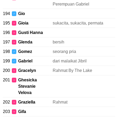
Perempuan Gabriel
194
Gio
♂
195
Gioia
sukacita, sukacita, permata
♀
196
Gusti Hanna
♀
197
Glenda
bersih
♀
198
Gomez
seorang pria
♂
199
Gabriel
dari malaikat Jibril
♂
200
Gracelyn
Rahmat By The Lake
♀
201
Ghesicka
♀
Stevanie
Velova
202
Graziella
Rahmat
♀
203
Gifa
♀