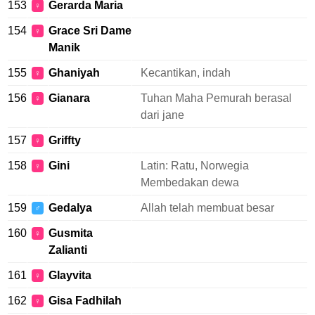
153
Gerarda Maria
♀
154
Grace Sri Dame
♀
Manik
155
Ghaniyah
Kecantikan, indah
♀
156
Gianara
Tuhan Maha Pemurah berasal
♀
dari jane
157
Griffty
♀
158
Gini
Latin: Ratu, Norwegia
♀
Membedakan dewa
159
Gedalya
Allah telah membuat besar
♂
160
Gusmita
♀
Zalianti
161
Glayvita
♀
162
Gisa Fadhilah
♀