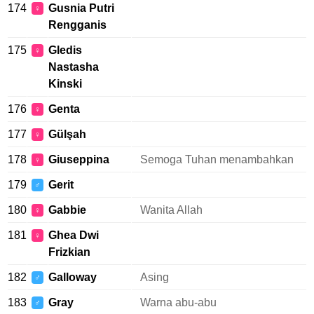
174
Gusnia Putri
♀
Rengganis
175
Gledis
♀
Nastasha
Kinski
176
Genta
♀
177
Gülşah
♀
178
Giuseppina
Semoga Tuhan menambahkan
♀
179
Gerit
♂
180
Gabbie
Wanita Allah
♀
181
Ghea Dwi
♀
Frizkian
182
Galloway
Asing
♂
183
Gray
Warna abu-abu
♂