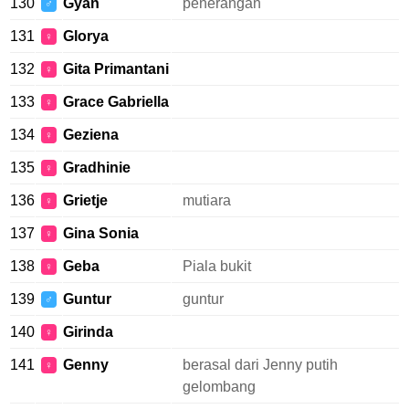
130
Gyan
penerangan
♂
131
Glorya
♀
132
Gita Primantani
♀
133
Grace Gabriella
♀
134
Geziena
♀
135
Gradhinie
♀
136
Grietje
mutiara
♀
137
Gina Sonia
♀
138
Geba
Piala bukit
♀
139
Guntur
guntur
♂
140
Girinda
♀
141
Genny
berasal dari Jenny putih
♀
gelombang