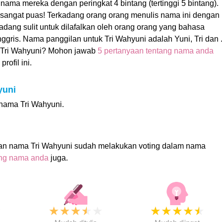
 nama mereka dengan peringkat 4 bintang (tertinggi 5 bintang).
t sangat puas! Terkadang orang orang menulis nama ini dengan
kadang sulit untuk dilafalkan oleh orang orang yang bahasa
gris. Nama panggilan untuk Tri Wahyuni adalah Yuni, Tri dan 
Tri Wahyuni? Mohon jawab
5 pertanyaan tentang nama anda
rofil ini.
yuni
 nama Tri Wahyuni.
an nama Tri Wahyuni sudah melakukan voting dalam nama
ing nama anda
juga.
★
★
★
★
★
★
★
★
★
★
★