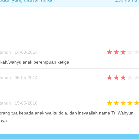
★
★
★
★
tahun 14-03-2014
erkah/wahyu anak perempuan ketiga
★
★
★
★
tahun 06-05-2014
★
★
★
★
tahun 15-05-2016
rang tua kepada anaknya itu do'a, dan insyaallah nama Tri Wahyuni
aya.