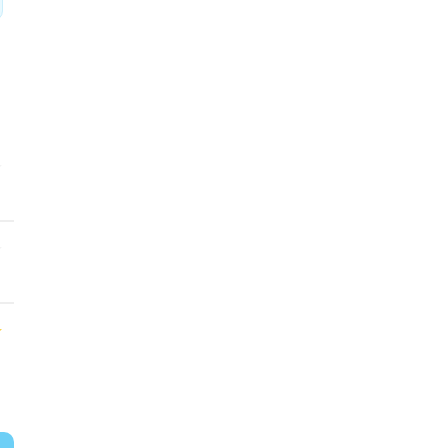
★
★
★