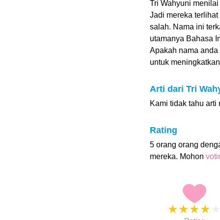
Tri Wahyuni menilai
Jadi mereka terliha
salah. Nama ini ter
utamanya Bahasa Ing
Apakah nama anda 
untuk meningkatkan p
Arti dari Tri Wah
Kami tidak tahu arti
Rating
5 orang orang deng
mereka. Mohon
vot
★
★
★
★