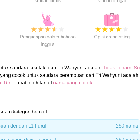
Mudah ditulis
Mudah diingat
★
★
★
★
★
★
★
★
★
★
★
Pengucapan dalam bahasa
Opini orang asing
Inggris
uk saudara laki-laki dari Tri Wahyuni adalah:
Tidak
,
Idham
,
Sri
yang cocok untuk saudara perempuan dari Tri Wahyuni adalah:
a
,
Rini
. Lihat lebih lanjut
nama yang cocok
.
dalam kategori berikut:
uan dengan 11 huruf
250 nama
uan yang diawali huruf T
250 nama