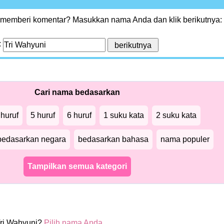
 memberi komentar? Masukkan nama Anda dan klik berikutnya:
:
Cari nama bedasarkan
 huruf
5 huruf
6 huruf
1 suku kata
2 suku kata
bedasarkan negara
bedasarkan bahasa
nama populer
Tampilkan semua kategori
ri Wahyuni?
Pilih nama Anda