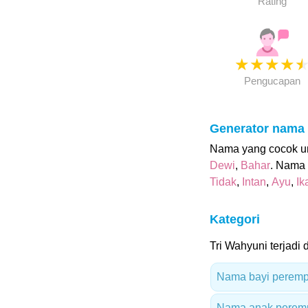
Rating
★
★
★
★
Pengucapan
Generator nama
Nama yang cocok unt
Dewi
,
Bahar
. Nama 
Tidak
,
Intan
,
Ayu
,
Ik
Kategori
Tri Wahyuni terjadi 
Nama bayi peremp
Nama anak peremp