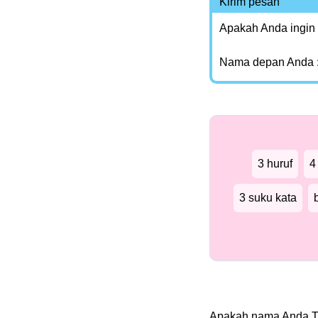
Kirim pesan
Apakah Anda ingin
Nama depan Anda 
3 huruf
4
3 suku kata
Apakah nama Anda T