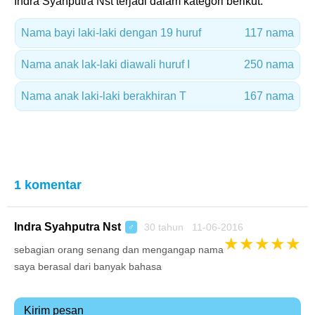
Indra Syahputra Nst terjadi dalam kategori berikut:
Nama bayi laki-laki dengan 19 huruf
117 nama
Nama anak lak-laki diawali huruf I
250 nama
Nama anak laki-laki berakhiran T
167 nama
1 komentar
Indra Syahputra Nst
30 tahun 11-06-2016
♂
★
★
★
★
★
sebagian orang senang dan mengangap nama
saya berasal dari banyak bahasa
Kirim pesan