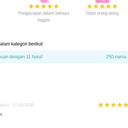
★
★
★
★
★
★
★
★
★
★
★
Pengucapan dalam bahasa
Opini orang asing
Inggris
dalam kategori berikut:
uan dengan 11 huruf
250 nama
★
★
★
★
tahun 17-03-2020
ya