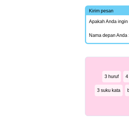
Kirim pesan
Apakah Anda ingin
Nama depan Anda 
3 huruf
4
3 suku kata