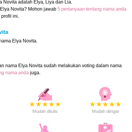
a Novita adalah Elya, Liya dan Lia.
Elya Novita? Mohon jawab
5 pertanyaan tentang nama anda
rofil ini.
vita
 nama Elya Novita.
an nama Elya Novita sudah melakukan voting dalam nama
ing nama anda
juga.
★
★
★
★
★
★
★
★
★
★
★
Mudah ditulis
Mudah diingat