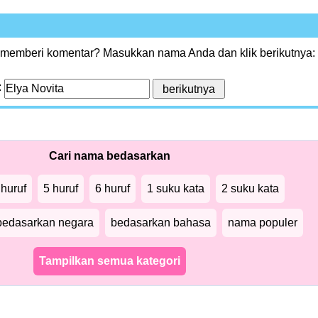
 memberi komentar? Masukkan nama Anda dan klik berikutnya:
:
Cari nama bedasarkan
 huruf
5 huruf
6 huruf
1 suku kata
2 suku kata
bedasarkan negara
bedasarkan bahasa
nama populer
Tampilkan semua kategori