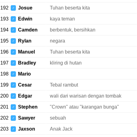
192
Josue
Tuhan beserta kita
♂
193
Edwin
kaya teman
♂
194
Camden
berbentuk, bersihkan
♂
195
Rylan
negara
♂
196
Manuel
Tuhan beserta kita
♂
197
Bradley
kliring di hutan
♂
198
Mario
♂
199
Cesar
Tebal rambut
♂
200
Edgar
wali dari warisan dengan tombak
♂
201
Stephen
"Crown" atau "karangan bunga"
♂
202
Sawyer
sebuah
♂
203
Jaxson
Anak Jack
♂