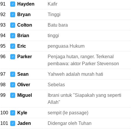
91
Hayden
Kafir
♂
92
Bryan
Tinggi
♂
93
Colton
Batu bara
♂
94
Brian
tinggi
♂
95
Eric
penguasa Hukum
♂
96
Parker
Penjaga hutan, ranger. Terkenal
♂
pembawa: aktor Parker Stevenson
97
Sean
Yahweh adalah murah hati
♂
98
Oliver
Sebelas
♂
99
Miguel
Ibrani untuk "Siapakah yang seperti
♂
Allah"
100
Kyle
sempit (le passage)
♂
101
Jaden
Didengar oleh Tuhan
♂