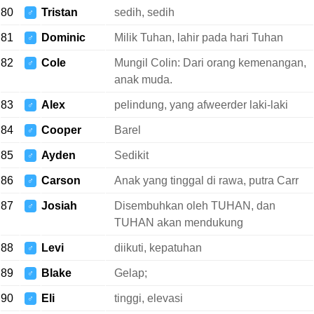
80
Tristan
sedih, sedih
♂
81
Dominic
Milik Tuhan, lahir pada hari Tuhan
♂
82
Cole
Mungil Colin: Dari orang kemenangan,
♂
anak muda.
83
Alex
pelindung, yang afweerder laki-laki
♂
84
Cooper
Barel
♂
85
Ayden
Sedikit
♂
86
Carson
Anak yang tinggal di rawa, putra Carr
♂
87
Josiah
Disembuhkan oleh TUHAN, dan
♂
TUHAN akan mendukung
88
Levi
diikuti, kepatuhan
♂
89
Blake
Gelap;
♂
90
Eli
tinggi, elevasi
♂