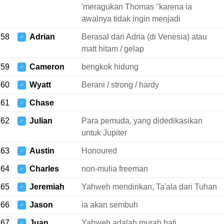
'meragukan Thomas "karena ia
awalnya tidak ingin menjadi
58
Adrian
Berasal dari Adria (di Venesia) atau
♂
matt hitam / gelap
59
Cameron
bengkok hidung
♂
60
Wyatt
Berani / strong / hardy
♂
61
Chase
♂
62
Julian
Para pemuda, yang didedikasikan
♂
untuk Jupiter
63
Austin
Honoured
♂
64
Charles
non-mulia freeman
♂
65
Jeremiah
Yahweh mendirikan, Ta'ala dari Tuhan
♂
66
Jason
ia akan sembuh
♂
67
Juan
Yahweh adalah murah hati
♂