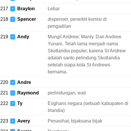
217
Braylon
Lebar
♂
218
Spencer
dispenser, penerbit komisi di
♂
pengadilan
219
Andy
Mungil Andrew: Manly. Dari Andrew
♂
Yunani. Telah lama menjadi nama
Skotlandia populer, karena St Andrew
adalah santo pelindung Skotlandia
setelah siapa kota St Andrews
bernama.
220
Andre
♂
221
Raymond
perlindungan, wali
♂
222
Ty
Eoghans negara (sebuah kabupaten di
♂
Irlandia)
223
Avery
Penasihat, bijaksana bijak
♂