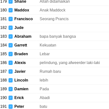
179
Shane
Allah didamaikan
♂
180
Maddox
Anak Maddock
♂
181
Francisco
Seorang Prancis
♂
182
Jude
♂
183
Abraham
bapa banyak bangsa
♂
184
Garrett
Kekuatan
♂
185
Braden
Lebar
♂
186
Alexis
pelindung, yang afweerder laki-laki
♂
187
Javier
Rumah baru
♂
188
Lincoln
lebih
♂
189
Damien
Pada
♂
190
Erick
Abadi
♂
191
Peter
batu
♂