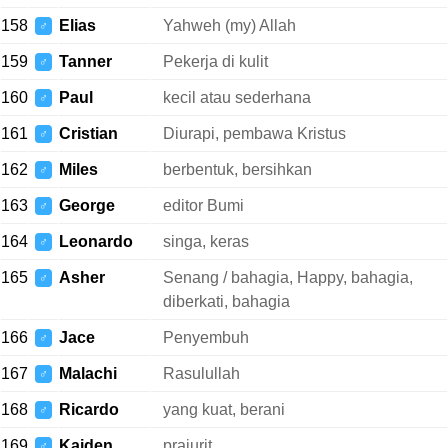
158
Elias
Yahweh (my) Allah
♂
159
Tanner
Pekerja di kulit
♂
160
Paul
kecil atau sederhana
♂
161
Cristian
Diurapi, pembawa Kristus
♂
162
Miles
berbentuk, bersihkan
♂
163
George
editor Bumi
♂
164
Leonardo
singa, keras
♂
165
Asher
Senang / bahagia, Happy, bahagia,
♂
diberkati, bahagia
166
Jace
Penyembuh
♂
167
Malachi
Rasulullah
♂
168
Ricardo
yang kuat, berani
♂
169
Kaiden
prajurit
♂