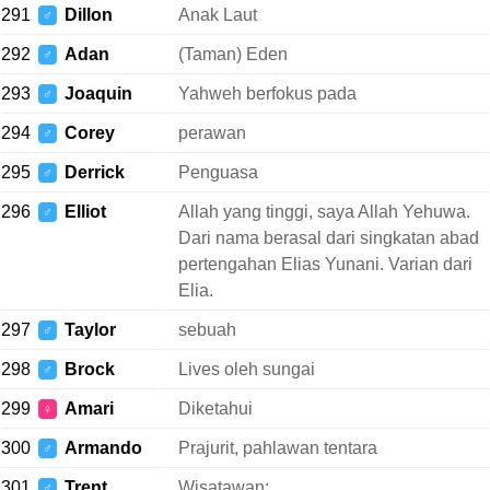
291
Dillon
Anak Laut
♂
292
Adan
(Taman) Eden
♂
293
Joaquin
Yahweh berfokus pada
♂
294
Corey
perawan
♂
295
Derrick
Penguasa
♂
296
Elliot
Allah yang tinggi, saya Allah Yehuwa.
♂
Dari nama berasal dari singkatan abad
pertengahan Elias Yunani. Varian dari
Elia.
297
Taylor
sebuah
♂
298
Brock
Lives oleh sungai
♂
299
Amari
Diketahui
♀
300
Armando
Prajurit, pahlawan tentara
♂
301
Trent
Wisatawan;
♂