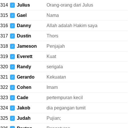
314
Julius
Orang-orang dari Julus
♂
315
Gael
Nama
♂
316
Danny
Allah adalah Hakim saya
♂
317
Dustin
Thors
♂
318
Jameson
Penjajah
♂
319
Everett
Kuat
♂
320
Randy
serigala
♂
321
Gerardo
Kekuatan
♂
322
Cohen
Imam
♂
323
Cade
pertempuran kecil
♂
324
Jakob
dia pegangan tumit
♂
325
Judah
Pujian;
♂