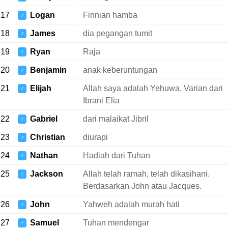
17
Logan
Finnian hamba
♂
18
James
dia pegangan tumit
♂
19
Ryan
Raja
♂
20
Benjamin
anak keberuntungan
♂
21
Elijah
Allah saya adalah Yehuwa. Varian dari
♂
Ibrani Elia
22
Gabriel
dari malaikat Jibril
♂
23
Christian
diurapi
♂
24
Nathan
Hadiah dari Tuhan
♂
25
Jackson
Allah telah ramah, telah dikasihani.
♂
Berdasarkan John atau Jacques.
26
John
Yahweh adalah murah hati
♂
27
Samuel
Tuhan mendengar
♂