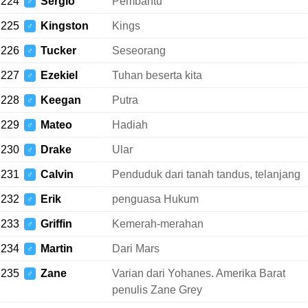
224
Sergio
Pembantu
♂
225
Kingston
Kings
♂
226
Tucker
Seseorang
♂
227
Ezekiel
Tuhan beserta kita
♂
228
Keegan
Putra
♂
229
Mateo
Hadiah
♂
230
Drake
Ular
♂
231
Calvin
Penduduk dari tanah tandus, telanjang
♂
232
Erik
penguasa Hukum
♂
233
Griffin
Kemerah-merahan
♂
234
Martin
Dari Mars
♂
235
Zane
Varian dari Yohanes. Amerika Barat
♂
penulis Zane Grey