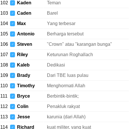
102
Kaden
Teman
♂
103
Caden
Barel
♂
104
Max
Yang terbesar
♂
105
Antonio
Berharga tersebut
♂
106
Steven
"Crown" atau "karangan bunga"
♂
107
Riley
Keturunan Roghallach
♂
108
Kaleb
Dedikasi
♂
109
Brady
Dari TBE luas pulau
♂
110
Timothy
Menghormati Allah
♂
111
Bryce
Berbintik-bintik;
♂
112
Colin
Penakluk rakyat
♂
113
Jesse
karunia (dari Allah)
♂
114
Richard
kuat militer, yang kuat
♂