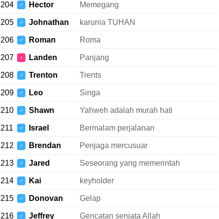
204
Hector
Memegang
♂
205
Johnathan
karunia TUHAN
♂
206
Roman
Roma
♂
207
Landen
Panjang
♀
208
Trenton
Trents
♂
209
Leo
Singa
♂
210
Shawn
Yahweh adalah murah hati
♂
211
Israel
Bermalam perjalanan
♂
212
Brendan
Penjaga mercusuar
♂
213
Jared
Seseorang yang memerintah
♂
214
Kai
keyholder
♂
215
Donovan
Gelap
♂
216
Jeffrey
Gencatan senjata Allah
♂