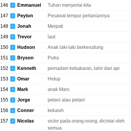
146
Emmanuel
Tuhan menyertai kita
♂
147
Peyton
Pesawat tempur pertaniannya
♂
148
Jonah
Merpati
♂
149
Trevor
laut
♂
150
Hudson
Anak laki-laki berkerudung
♂
151
Bryson
Putra
♂
152
Kenneth
pemadam kebakaran, lahir dari api
♂
153
Omar
Hidup
♂
154
Mark
anak Mars
♂
155
Jorge
petani atau petani
♂
156
Conner
kekasih
♂
157
Nicolas
victor pada orang-orang, dicintai oleh
♂
semua