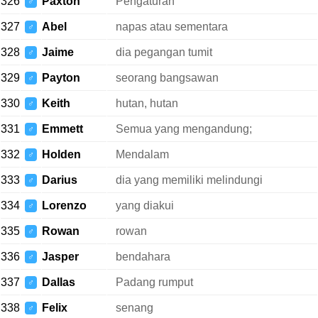
326
Paxton
Pengaturan
♂
327
Abel
napas atau sementara
♂
328
Jaime
dia pegangan tumit
♂
329
Payton
seorang bangsawan
♂
330
Keith
hutan, hutan
♂
331
Emmett
Semua yang mengandung;
♂
332
Holden
Mendalam
♂
333
Darius
dia yang memiliki melindungi
♂
334
Lorenzo
yang diakui
♂
335
Rowan
rowan
♂
336
Jasper
bendahara
♂
337
Dallas
Padang rumput
♂
338
Felix
senang
♂