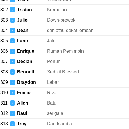
302
Tristen
Keributan
♂
303
Julio
Down-brewok
♂
304
Dean
dari atau dekat lembah
♂
305
Lane
Jalur
♂
306
Enrique
Rumah Pemimpin
♂
307
Declan
Penuh
♂
308
Bennett
Sedikit Blessed
♂
309
Braydon
Lebar
♂
310
Emilio
Rival;
♂
311
Allen
Batu
♂
312
Raul
serigala
♂
313
Trey
Dari Irlandia
♂