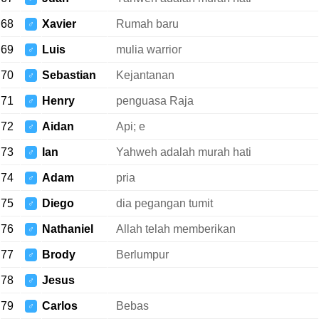
68
Xavier
Rumah baru
♂
69
Luis
mulia warrior
♂
70
Sebastian
Kejantanan
♂
71
Henry
penguasa Raja
♂
72
Aidan
Api; e
♂
73
Ian
Yahweh adalah murah hati
♂
74
Adam
pria
♂
75
Diego
dia pegangan tumit
♂
76
Nathaniel
Allah telah memberikan
♂
77
Brody
Berlumpur
♂
78
Jesus
♂
79
Carlos
Bebas
♂