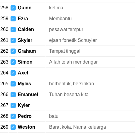
258
Quinn
kelima
♂
259
Ezra
Membantu
♂
260
Caiden
pesawat tempur
♂
261
Skyler
ejaan fonetik Schuyler
♂
262
Graham
Tempat tinggal
♂
263
Simon
Allah telah mendengar
♂
264
Axel
♂
265
Myles
berbentuk, bersihkan
♂
266
Emanuel
Tuhan beserta kita
♂
267
Kyler
♂
268
Pedro
batu
♂
269
Weston
Barat kota. Nama keluarga
♂