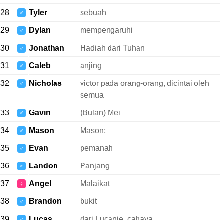
28
Tyler
sebuah
♂
29
Dylan
mempengaruhi
♂
30
Jonathan
Hadiah dari Tuhan
♂
31
Caleb
anjing
♂
32
Nicholas
victor pada orang-orang, dicintai oleh
♂
semua
33
Gavin
(Bulan) Mei
♂
34
Mason
Mason;
♂
35
Evan
pemanah
♂
36
Landon
Panjang
♂
37
Angel
Malaikat
♀
38
Brandon
bukit
♂
39
Lucas
dari Lucanie, cahaya
♂