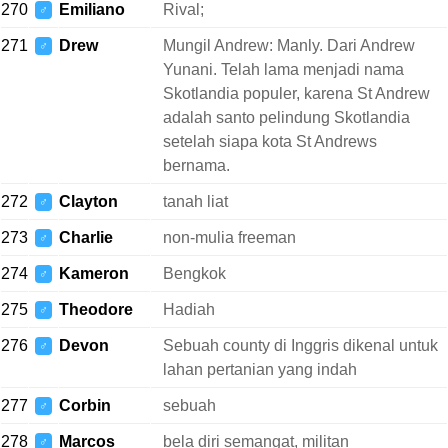
270
Emiliano
Rival;
♂
271
Drew
Mungil Andrew: Manly. Dari Andrew
♂
Yunani. Telah lama menjadi nama
Skotlandia populer, karena St Andrew
adalah santo pelindung Skotlandia
setelah siapa kota St Andrews
bernama.
272
Clayton
tanah liat
♂
273
Charlie
non-mulia freeman
♂
274
Kameron
Bengkok
♂
275
Theodore
Hadiah
♂
276
Devon
Sebuah county di Inggris dikenal untuk
♂
lahan pertanian yang indah
277
Corbin
sebuah
♂
278
Marcos
bela diri semangat, militan
♂