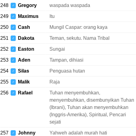
248
Gregory
waspada waspada
♂
249
Maximus
Itu
♂
250
Cash
Mungil Caspar: orang kaya
♂
251
Dakota
Teman, sekutu. Nama Tribal
♂
252
Easton
Sungai
♂
253
Aden
Tampan, dihiasi
♂
254
Silas
Penguasa hutan
♂
255
Malik
Raja
♂
256
Rafael
Tuhan menyembuhkan,
♂
menyembuhkan, disembunyikan Tuhan
(Ibrani), Tuhan akan menyembuhkan
(Inggris-Amerika), Spiritual, Pencari
sejati
257
Johnny
Yahweh adalah murah hati
♂