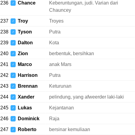
236
Chance
Keberuntungan, judi. Varian dari
♂
Chauncey
237
Troy
Troyes
♂
238
Tyson
Putra
♂
239
Dalton
Kota
♂
240
Zion
berbentuk, bersihkan
♂
241
Marco
anak Mars
♂
242
Harrison
Putra
♂
243
Brennan
Keturunan
♂
244
Xander
pelindung, yang afweerder laki-laki
♂
245
Lukas
Kejantanan
♂
246
Dominick
Raja
♂
247
Roberto
bersinar kemuliaan
♂