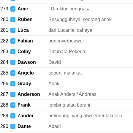
279
Amir
, Direktur, penguasa
♂
280
Ruben
Sesungguhnya, seorang anak
♂
281
Luca
dari Lucanie, cahaya
♂
282
Fabian
bonenverbouwer
♂
283
Colby
Batubara Pekerja;
♂
284
Dawson
David
♂
285
Angelo
seperti malaikat
♂
286
Grady
Anak
♂
287
Anderson
Anak Anders / Andreas
♂
288
Frank
lembing atau berani
♂
289
Zander
pelindung, yang afweerder laki-laki
♂
290
Dante
Abadi
♂