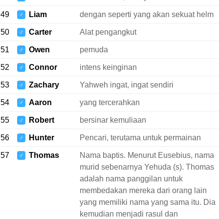
49
Liam
dengan seperti yang akan sekuat helm
♂
50
Carter
Alat pengangkut
♂
51
Owen
pemuda
♂
52
Connor
intens keinginan
♂
53
Zachary
Yahweh ingat, ingat sendiri
♂
54
Aaron
yang tercerahkan
♂
55
Robert
bersinar kemuliaan
♂
56
Hunter
Pencari, terutama untuk permainan
♂
57
Thomas
Nama baptis. Menurut Eusebius, nama
♂
murid sebenarnya Yehuda (s). Thomas
adalah nama panggilan untuk
membedakan mereka dari orang lain
yang memiliki nama yang sama itu. Dia
kemudian menjadi rasul dan