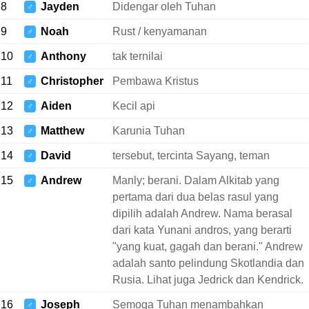
8
Jayden
Didengar oleh Tuhan
♂
9
Noah
Rust / kenyamanan
♂
10
Anthony
tak ternilai
♂
11
Christopher
Pembawa Kristus
♂
12
Aiden
Kecil api
♂
13
Matthew
Karunia Tuhan
♂
14
David
tersebut, tercinta Sayang, teman
♂
15
Andrew
Manly; berani. Dalam Alkitab yang
♂
pertama dari dua belas rasul yang
dipilih adalah Andrew. Nama berasal
dari kata Yunani andros, yang berarti
"yang kuat, gagah dan berani." Andrew
adalah santo pelindung Skotlandia dan
Rusia. Lihat juga Jedrick dan Kendrick.
16
Joseph
Semoga Tuhan menambahkan
♂