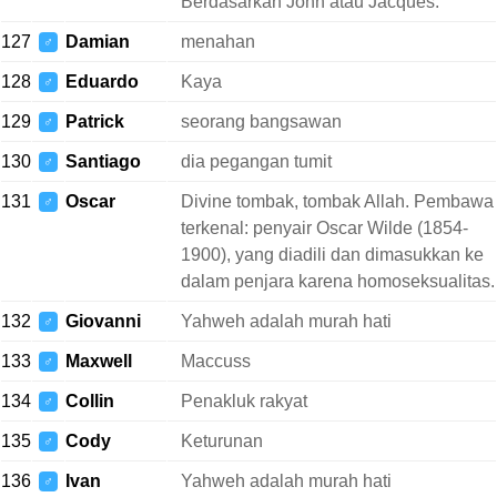
Berdasarkan John atau Jacques.
127
Damian
menahan
♂
128
Eduardo
Kaya
♂
129
Patrick
seorang bangsawan
♂
130
Santiago
dia pegangan tumit
♂
131
Oscar
Divine tombak, tombak Allah. Pembawa
♂
terkenal: penyair Oscar Wilde (1854-
1900), yang diadili dan dimasukkan ke
dalam penjara karena homoseksualitas.
132
Giovanni
Yahweh adalah murah hati
♂
133
Maxwell
Maccuss
♂
134
Collin
Penakluk rakyat
♂
135
Cody
Keturunan
♂
136
Ivan
Yahweh adalah murah hati
♂