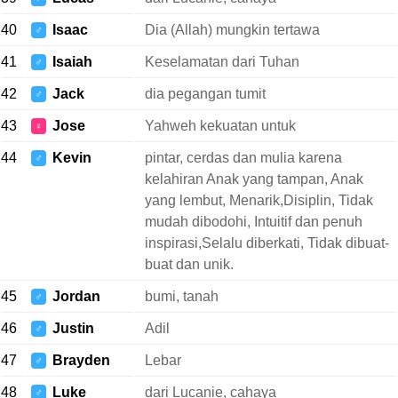
40
Isaac
Dia (Allah) mungkin tertawa
♂
41
Isaiah
Keselamatan dari Tuhan
♂
42
Jack
dia pegangan tumit
♂
43
Jose
Yahweh kekuatan untuk
♀
44
Kevin
pintar, cerdas dan mulia karena
♂
kelahiran Anak yang tampan, Anak
yang lembut, Menarik,Disiplin, Tidak
mudah dibodohi, Intuitif dan penuh
inspirasi,Selalu diberkati, Tidak dibuat-
buat dan unik.
45
Jordan
bumi, tanah
♂
46
Justin
Adil
♂
47
Brayden
Lebar
♂
48
Luke
dari Lucanie, cahaya
♂