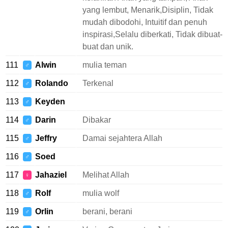
yang lembut, Menarik,Disiplin, Tidak
mudah dibodohi, Intuitif dan penuh
inspirasi,Selalu diberkati, Tidak dibuat-
buat dan unik.
111
Alwin
mulia teman
♂
112
Rolando
Terkenal
♂
113
Keyden
♂
114
Darin
Dibakar
♂
115
Jeffry
Damai sejahtera Allah
♂
116
Soed
♂
117
Jahaziel
Melihat Allah
♀
118
Rolf
mulia wolf
♂
119
Orlin
berani, berani
♂