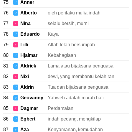
75
Anner
♂
76
Alberto
oleh perilaku mulia indah
♂
77
Nina
selalu bersih, murni
♀
78
Eduardo
Kaya
♂
79
Lilli
Allah telah bersumpah
♀
80
Hjalmar
Kebahagiaan
♂
81
Aldrick
Lama atau bijaksana penguasa
♂
82
Nixi
dewi, yang membantu kelahiran
♀
83
Aldrin
Tua dan bijaksana penguasa
♂
84
Geovanny
Yahweh adalah murah hati
♂
85
Dagmar
Perdamaian
♀
86
Egbert
indah pedang, mengkilap
♂
87
Aza
Kenyamanan, kemudahan
♂