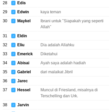
28
Edis
♂
29
Edwin
kaya teman
♂
30
Maykel
Ibrani untuk "Siapakah yang seperti
♂
Allah"
31
Eldin
♂
32
Eliu
Dia adalah Allahku
♂
33
Emerick
Diketahui
♂
34
Abisai
Ayah saya adalah hadiah
♂
35
Gabriel
dari malaikat Jibril
♂
36
Jarec
♂
37
Hessel
Muncul di Friesland, misalnya di
♂
Terschelling dan Urk.
38
Jarvin
♂