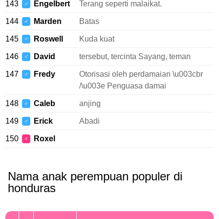
143
Engelbert
Terang seperti malaikat.
♂
144
Marden
Batas
♂
145
Roswell
Kuda kuat
♂
146
David
tersebut, tercinta Sayang, teman
♂
147
Fredy
Otorisasi oleh perdamaian \u003cbr
♂
/\u003e Penguasa damai
148
Caleb
anjing
♂
149
Erick
Abadi
♂
150
Roxel
♀
Nama anak perempuan populer di
honduras