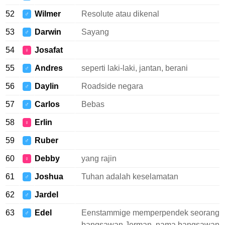
52
Wilmer
Resolute atau dikenal
♂
53
Darwin
Sayang
♂
54
Josafat
♀
55
Andres
seperti laki-laki, jantan, berani
♂
56
Daylin
Roadside negara
♂
57
Carlos
Bebas
♂
58
Erlin
♀
59
Ruber
♂
60
Debby
yang rajin
♀
61
Joshua
Tuhan adalah keselamatan
♂
62
Jardel
♂
63
Edel
Eenstammige memperpendek seorang
♂
bangsawan Jerman, nama bangsawan