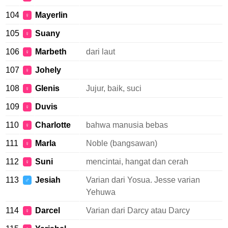
104
Mayerlin
♀
105
Suany
♀
106
Marbeth
dari laut
♀
107
Johely
♀
108
Glenis
Jujur, baik, suci
♀
109
Duvis
♀
110
Charlotte
bahwa manusia bebas
♀
111
Marla
Noble (bangsawan)
♀
112
Suni
mencintai, hangat dan cerah
♀
113
Jesiah
Varian dari Yosua. Jesse varian
♂
Yehuwa
114
Darcel
Varian dari Darcy atau Darcy
♀