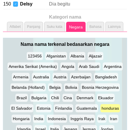
150
Delsy
Dia begitu
♂
Kategori nama
Alfabet
Panjang
Suku kata
Negara
Bahasa
Lainnya
Nama nama terkenal bedasarkan negara
123456
Afganistan
Albania
Aljazair
Amerika Serikat (Amerika)
Angola
Arab Saudi
Argentina
Armenia
Australia
Austria
Azerbaijan
Bangladesh
Belanda (Holland)
Belgia
Bolivia
Bosnia Herzegovina
Brazil
Bulgaria
Chili
Cina
Denmark
Ekuador
El Salvador
Estonia
Finlandia
Guatemala
honduras
Hongaria
India
Indonesia
Inggris Raya
Irak
Iran
Irlandia
Israel
Italia
Jepang
Jerman
Jordan