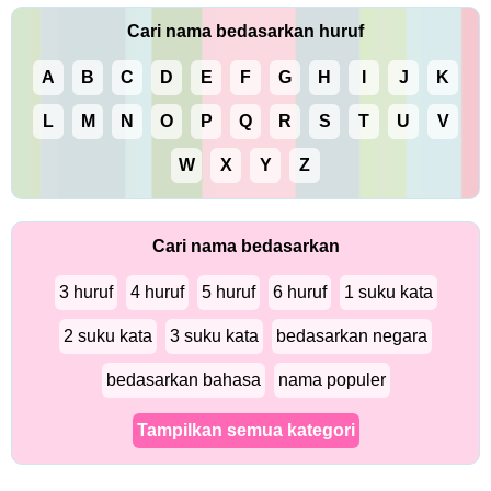
Cari nama bedasarkan huruf
A
B
C
D
E
F
G
H
I
J
K
L
M
N
O
P
Q
R
S
T
U
V
W
X
Y
Z
Cari nama bedasarkan
3 huruf
4 huruf
5 huruf
6 huruf
1 suku kata
2 suku kata
3 suku kata
bedasarkan negara
bedasarkan bahasa
nama populer
Tampilkan semua kategori