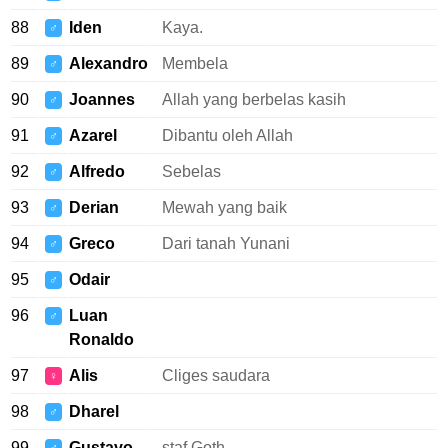
88
Iden
Kaya.
♂
89
Alexandro
Membela
♂
90
Joannes
Allah yang berbelas kasih
♂
91
Azarel
Dibantu oleh Allah
♂
92
Alfredo
Sebelas
♂
93
Derian
Mewah yang baik
♂
94
Greco
Dari tanah Yunani
♂
95
Odair
♂
96
Luan
♂
Ronaldo
97
Alis
Cliges saudara
♀
98
Dharel
♂
99
Gustavo
staf Goth