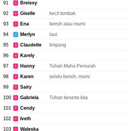
91
Breissy
♀
92
Giselle
kecil tombak
♀
93
Ena
bersih atau murni
♀
94
Merlyn
laut
♂
95
Claudette
timpang
♀
96
Karely
♀
97
Hanny
Tuhan Maha Pemurah
♀
98
Karen
selalu bersih, murni
♀
99
Sairy
♀
100
Gabriela
Tuhan beserta kita
♀
101
Cendy
♀
102
Iveth
♀
103
Waleska
♀