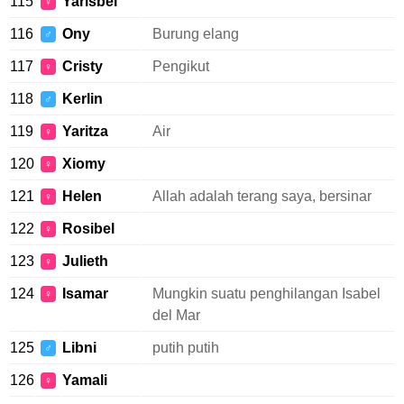
115
Yarisbel
♀
116
Ony
Burung elang
♂
117
Cristy
Pengikut
♀
118
Kerlin
♂
119
Yaritza
Air
♀
120
Xiomy
♀
121
Helen
Allah adalah terang saya, bersinar
♀
122
Rosibel
♀
123
Julieth
♀
124
Isamar
Mungkin suatu penghilangan Isabel
♀
del Mar
125
Libni
putih putih
♂
126
Yamali
♀