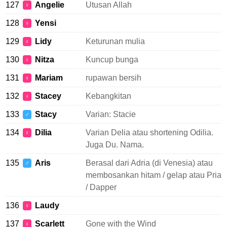
127
Angelie
Utusan Allah
♀
128
Yensi
♀
129
Lidy
Keturunan mulia
♀
130
Nitza
Kuncup bunga
♀
131
Mariam
rupawan bersih
♀
132
Stacey
Kebangkitan
♀
133
Stacy
Varian: Stacie
♂
134
Dilia
Varian Delia atau shortening Odilia.
♀
Juga Du. Nama.
135
Aris
Berasal dari Adria (di Venesia) atau
♂
membosankan hitam / gelap atau Pria
/ Dapper
136
Laudy
♀
137
Scarlett
Gone with the Wind
♀