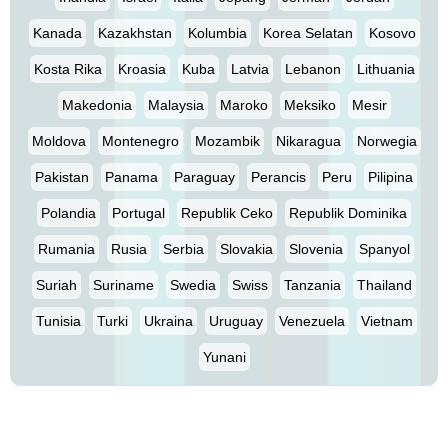
Kanada
Kazakhstan
Kolumbia
Korea Selatan
Kosovo
Kosta Rika
Kroasia
Kuba
Latvia
Lebanon
Lithuania
Makedonia
Malaysia
Maroko
Meksiko
Mesir
Moldova
Montenegro
Mozambik
Nikaragua
Norwegia
Pakistan
Panama
Paraguay
Perancis
Peru
Pilipina
Polandia
Portugal
Republik Ceko
Republik Dominika
Rumania
Rusia
Serbia
Slovakia
Slovenia
Spanyol
Suriah
Suriname
Swedia
Swiss
Tanzania
Thailand
Tunisia
Turki
Ukraina
Uruguay
Venezuela
Vietnam
Yunani