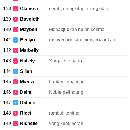
138
Clarissa
cerah, mengkilap, mengkilap
♀
139
Bayoleth
♀
140
Maybell
Menakjubkan bulan kelima
♀
141
Evelyn
menyenangkan, menyenangkan
♂
142
Marbelly
♀
143
Nallely
Surga `s tenang
♀
144
Silian
♂
145
Maritza
Lautan kepahitan
♀
146
Delmi
Noble pelindung
♀
147
Delmin
♂
148
Ricci
rambut keriting
♀
149
Richelle
yang kuat, berani
♀