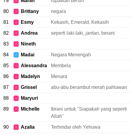
79
Marlin
rupawan bersih
♀
80
Brittany
negara
♀
81
Esmy
Kekasih, Emerald, Kekasih
♀
82
Andrea
seperti laki-laki, jantan, berani
♀
83
Nineth
♀
84
Madai
Negara Menengah
♂
85
Alessandra
Membela
♀
86
Madelyn
Menara
♀
87
Grissel
abu-abu berambut merah pahlawan
♀
88
Maryuri
♀
89
Michelle
Ibrani untuk "Siapakah yang seperti
♀
Allah"
90
Azalia
Terhindar oleh Yehuwa
♀