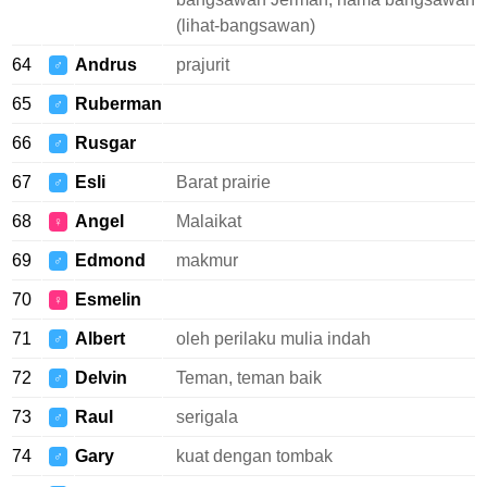
(lihat-bangsawan)
64
Andrus
prajurit
♂
65
Ruberman
♂
66
Rusgar
♂
67
Esli
Barat prairie
♂
68
Angel
Malaikat
♀
69
Edmond
makmur
♂
70
Esmelin
♀
71
Albert
oleh perilaku mulia indah
♂
72
Delvin
Teman, teman baik
♂
73
Raul
serigala
♂
74
Gary
kuat dengan tombak
♂