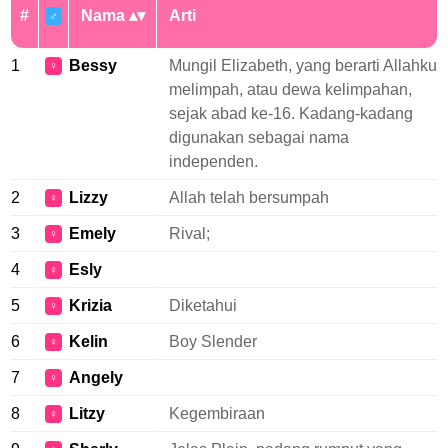
#
Nama
Arti
♂
1
Bessy
Mungil Elizabeth, yang berarti Allahku
♀
melimpah, atau dewa kelimpahan,
sejak abad ke-16. Kadang-kadang
digunakan sebagai nama
independen.
2
Lizzy
Allah telah bersumpah
♀
3
Emely
Rival;
♀
4
Esly
♀
5
Krizia
Diketahui
♀
6
Kelin
Boy Slender
♀
7
Angely
♀
8
Litzy
Kegembiraan
♀