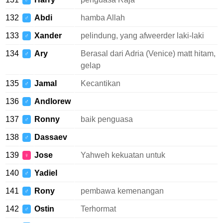
♂
132
Abdi
hamba Allah
♂
133
Xander
pelindung, yang afweerder laki-laki
♂
134
Ary
Berasal dari Adria (Venice) matt hitam,
♂
gelap
135
Jamal
Kecantikan
♂
136
Andlorew
♂
137
Ronny
baik penguasa
♂
138
Dassaev
♂
139
Jose
Yahweh kekuatan untuk
♀
140
Yadiel
♂
141
Rony
pembawa kemenangan
♂
142
Ostin
Terhormat
♂