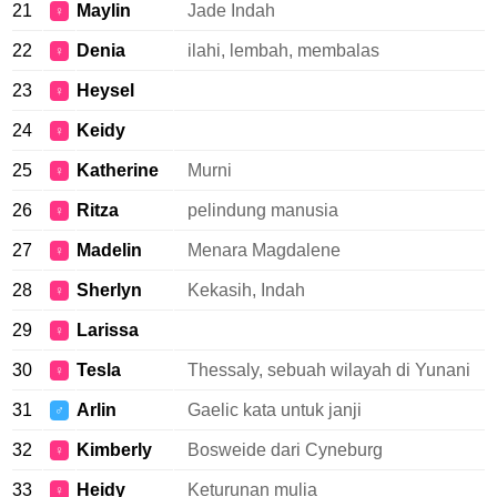
21
Maylin
Jade Indah
♀
22
Denia
ilahi, lembah, membalas
♀
23
Heysel
♀
24
Keidy
♀
25
Katherine
Murni
♀
26
Ritza
pelindung manusia
♀
27
Madelin
Menara Magdalene
♀
28
Sherlyn
Kekasih, Indah
♀
29
Larissa
♀
30
Tesla
Thessaly, sebuah wilayah di Yunani
♀
31
Arlin
Gaelic kata untuk janji
♂
32
Kimberly
Bosweide dari Cyneburg
♀
33
Heidy
Keturunan mulia
♀