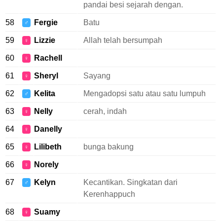
pandai besi sejarah dengan.
58
Fergie
Batu
♂
59
Lizzie
Allah telah bersumpah
♀
60
Rachell
♀
61
Sheryl
Sayang
♀
62
Kelita
Mengadopsi satu atau satu lumpuh
♂
63
Nelly
cerah, indah
♀
64
Danelly
♀
65
Lilibeth
bunga bakung
♀
66
Norely
♀
67
Kelyn
Kecantikan. Singkatan dari
♂
Kerenhappuch
68
Suamy
♀