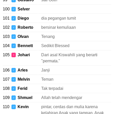
♂
100
Selver
♂
101
Diego
dia pegangan tumit
♂
102
Roberto
bersinar kemuliaan
♂
103
Olvan
Tenang
♂
104
Bennett
Sedikit Blessed
♂
105
Johari
Dari asal Kiswahili yang berarti
♀
"permata."
106
Arles
Janji
♂
107
Melvin
Teman
♂
108
Ferid
Tak terpadai
♂
109
Shmuel
Allah telah mendengar
♂
110
Kevin
pintar, cerdas dan mulia karena
♂
kelahiran Anak yang tampan, Anak