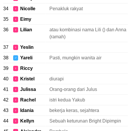
34
Nicolle
Penakluk rakyat
♀
35
Eimy
♀
36
Lilian
atau kombinasi nama Lili () dan Anna
♀
(ramah)
37
Yeslin
♀
38
Yareli
Pasti, mungkin wanita air
♂
39
Riccy
♀
40
Kristel
diurapi
♀
41
Julissa
Orang-orang dari Julus
♀
42
Rachel
istri kedua Yakub
♀
43
Idania
bekerja keras, sejahtera
♀
44
Kellyn
Sebuah keturunan Bright Dipimpin
♀