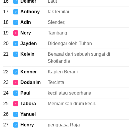
16
Delmer
Laut
♂
17
Anthony
tak ternilai
♂
18
Adin
Slender;
♂
19
Nery
Tambang
♀
20
Jayden
Didengar oleh Tuhan
♂
21
Kelvin
Berasal dari sebuah sungai di
♂
Skotlandia
22
Kenner
Kapten Berani
♂
23
Dodanim
Tercinta
♀
24
Paul
kecil atau sederhana
♂
25
Tabora
Memainkan drum kecil.
♀
26
Yanuel
♂
27
Henry
penguasa Raja
♂