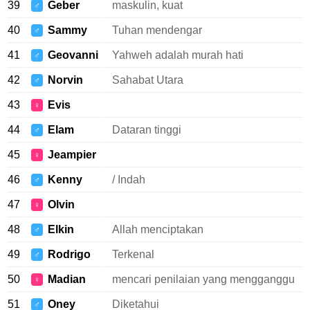
39
Geber
maskulin, kuat
♂
40
Sammy
Tuhan mendengar
♂
41
Geovanni
Yahweh adalah murah hati
♂
42
Norvin
Sahabat Utara
♂
43
Evis
♀
44
Elam
Dataran tinggi
♂
45
Jeampier
♀
46
Kenny
/ Indah
♂
47
Olvin
♀
48
Elkin
Allah menciptakan
♂
49
Rodrigo
Terkenal
♂
50
Madian
mencari penilaian yang mengganggu
♀
51
Oney
Diketahui
♂