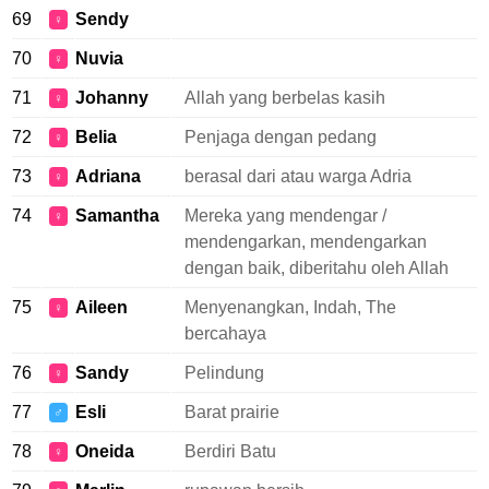
69
Sendy
♀
70
Nuvia
♀
71
Johanny
Allah yang berbelas kasih
♀
72
Belia
Penjaga dengan pedang
♀
73
Adriana
berasal dari atau warga Adria
♀
74
Samantha
Mereka yang mendengar /
♀
mendengarkan, mendengarkan
dengan baik, diberitahu oleh Allah
75
Aileen
Menyenangkan, Indah, The
♀
bercahaya
76
Sandy
Pelindung
♀
77
Esli
Barat prairie
♂
78
Oneida
Berdiri Batu
♀