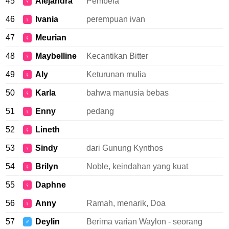
45
Alejandra
Pembela
♀
46
Ivania
perempuan ivan
♀
47
Meurian
♀
48
Maybelline
Kecantikan Bitter
♀
49
Aly
Keturunan mulia
♀
50
Karla
bahwa manusia bebas
♀
51
Enny
pedang
♀
52
Lineth
♀
53
Sindy
dari Gunung Kynthos
♀
54
Brilyn
Noble, keindahan yang kuat
♀
55
Daphne
♀
56
Anny
Ramah, menarik, Doa
♀
57
Deylin
Berima varian Waylon - seorang
♂