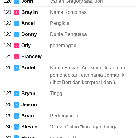
120
Jorin
Varian Gregory atau Jori
♂
121
Braylin
Nama Kombinasi
♀
122
Ancel
Pengikut
♂
123
Donny
Dunia Penguasa
♂
124
Orly
penerangan
♀
125
Francely
♀
126
Andel
Nama Frisian. Agaknya, itu adalah
♂
pemendekan, dan nama Jermanik
(lihat Bert-dan kompresi-dan-).
127
Bryan
Tinggi
♂
128
Jeison
♂
129
Arvin
Pertempuran
♂
130
Steven
"Crown" atau "karangan bunga"
♂
131
Harry
penguasa Raja