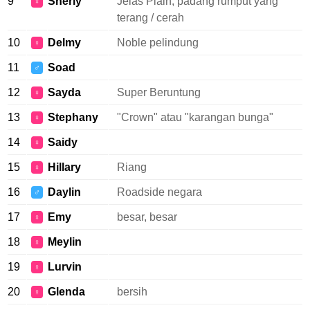
9
Sherly
Jelas Plain, padang rumput yang
♀
terang / cerah
10
Delmy
Noble pelindung
♀
11
Soad
♂
12
Sayda
Super Beruntung
♀
13
Stephany
"Crown" atau "karangan bunga"
♀
14
Saidy
♀
15
Hillary
Riang
♀
16
Daylin
Roadside negara
♂
17
Emy
besar, besar
♀
18
Meylin
♀
19
Lurvin
♀
20
Glenda
bersih
♀