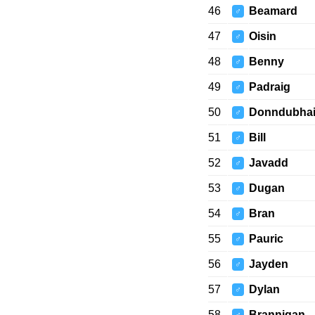
46
Beamard
♂
47
Oisin
♂
48
Benny
♂
49
Padraig
♂
50
Donndubha
♂
51
Bill
♂
52
Javadd
♂
53
Dugan
♂
54
Bran
♂
55
Pauric
♂
56
Jayden
♂
57
Dylan
♂
58
Brannigan