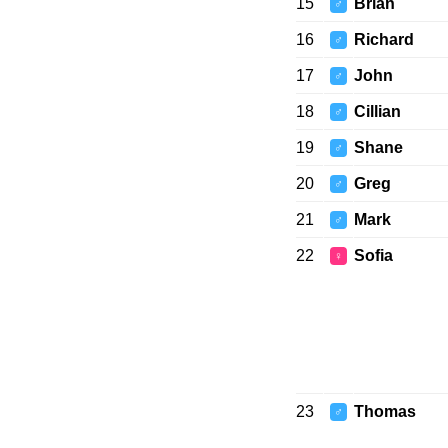
15
Brian
♂
16
Richard
♂
17
John
♂
18
Cillian
♂
19
Shane
♂
20
Greg
♂
21
Mark
♂
22
Sofia
♀
23
Thomas
♂