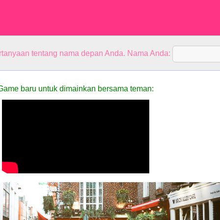
rtanyaan tentang nama depan Anda. Nama Anda:
Game baru untuk dimainkan bersama teman: