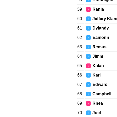
♂
59
Rania
♀
60
Jeffery Klan
♂
61
Dylandy
♂
62
Eamonn
♂
63
Remus
♂
64
Jimm
♂
65
Kalan
♀
66
Karl
♂
67
Edward
♂
68
Campbell
♂
69
Rhea
♀
70
Joel
♂