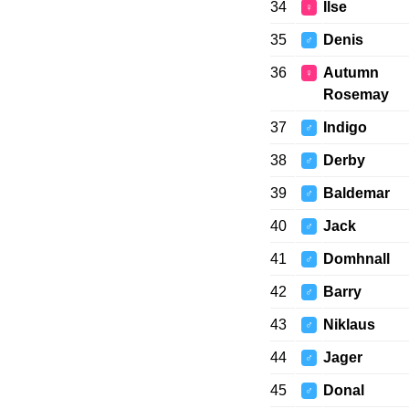
34
Ilse
♀
35
Denis
♂
36
Autumn
♀
Rosemay
37
Indigo
♂
38
Derby
♂
39
Baldemar
♂
40
Jack
♂
41
Domhnall
♂
42
Barry
♂
43
Niklaus
♂
44
Jager
♂
45
Donal
♂