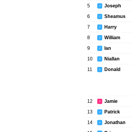
5
Joseph
♂
6
Sheamus
♂
7
Harry
♂
8
William
♂
9
Ian
♂
10
Niallan
♂
11
Donald
♂
12
Jamie
♀
13
Patrick
♂
14
Jonathan
♂