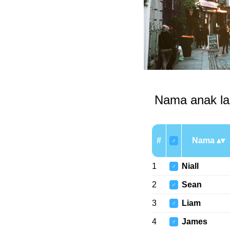
Nama anak laki
#
Nama
♂
1
Niall
♂
2
Sean
♂
3
Liam
♂
4
James
♂