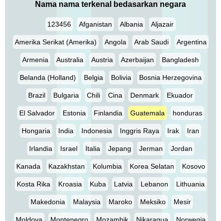
Nama nama terkenal bedasarkan negara
123456
Afganistan
Albania
Aljazair
Amerika Serikat (Amerika)
Angola
Arab Saudi
Argentina
Armenia
Australia
Austria
Azerbaijan
Bangladesh
Belanda (Holland)
Belgia
Bolivia
Bosnia Herzegovina
Brazil
Bulgaria
Chili
Cina
Denmark
Ekuador
El Salvador
Estonia
Finlandia
Guatemala
honduras
Hongaria
India
Indonesia
Inggris Raya
Irak
Iran
Irlandia
Israel
Italia
Jepang
Jerman
Jordan
Kanada
Kazakhstan
Kolumbia
Korea Selatan
Kosovo
Kosta Rika
Kroasia
Kuba
Latvia
Lebanon
Lithuania
Makedonia
Malaysia
Maroko
Meksiko
Mesir
Moldova
Montenegro
Mozambik
Nikaragua
Norwegia