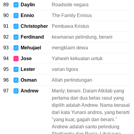
89
Daylin
Roadside negara
♂
90
Ennio
The Family Ennius
♂
91
Christopher
Pembawa Kristus
♂
92
Ferdinand
keamanan pelindung, berani
♂
93
Mehujael
mengklaim dewa
♂
94
Jose
Yahweh kekuatan untuk
♀
95
Lester
varian ligora
♂
96
Osman
Allah perlindungan
♂
97
Andrew
Manly; berani. Dalam Alkitab yang
♂
pertama dari dua belas rasul yang
dipilih adalah Andrew. Nama berasal
dari kata Yunani andros, yang berarti
"yang kuat, gagah dan berani."
Andrew adalah santo pelindung
Skotlandia dan Rusia. Lihat juga