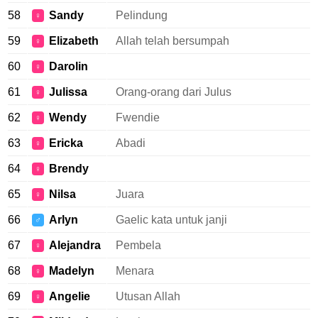
58
Sandy
Pelindung
♀
59
Elizabeth
Allah telah bersumpah
♀
60
Darolin
♀
61
Julissa
Orang-orang dari Julus
♀
62
Wendy
Fwendie
♀
63
Ericka
Abadi
♀
64
Brendy
♀
65
Nilsa
Juara
♀
66
Arlyn
Gaelic kata untuk janji
♂
67
Alejandra
Pembela
♀
68
Madelyn
Menara
♀
69
Angelie
Utusan Allah
♀