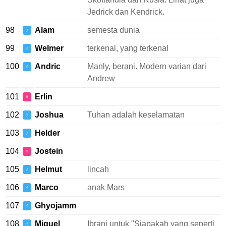
Jedrick dan Kendrick.
98
Alam
semesta dunia
♂
99
Welmer
terkenal, yang terkenal
♂
100
Andric
Manly, berani. Modern varian dari
♂
Andrew
101
Erlin
♀
102
Joshua
Tuhan adalah keselamatan
♂
103
Helder
♂
104
Jostein
♀
105
Helmut
lincah
♂
106
Marco
anak Mars
♂
107
Ghyojamm
♂
108
Miguel
Ibrani untuk "Siapakah yang seperti
♂