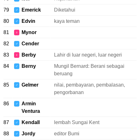
79
Emerick
Diketahui
♂
80
Edvin
kaya teman
♂
81
Mynor
♀
82
Cender
♂
83
Berby
Lahir di luar negeri, luar negeri
♀
84
Berny
Mungil Bernard: Berani sebagai
♂
beruang
85
Gelmer
nilai, pembayaran, pembalasan,
♂
pengorbanan
86
Armin
♂
Ventura
87
Kendall
lembah Sungai Kent
♂
88
Jordy
editor Bumi
♂