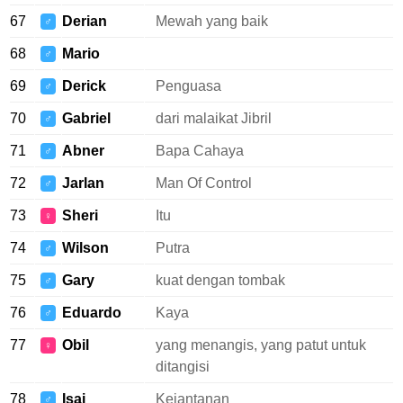
67
Derian
Mewah yang baik
♂
68
Mario
♂
69
Derick
Penguasa
♂
70
Gabriel
dari malaikat Jibril
♂
71
Abner
Bapa Cahaya
♂
72
Jarlan
Man Of Control
♂
73
Sheri
Itu
♀
74
Wilson
Putra
♂
75
Gary
kuat dengan tombak
♂
76
Eduardo
Kaya
♂
77
Obil
yang menangis, yang patut untuk
♀
ditangisi
78
Isai
Kejantanan
♂