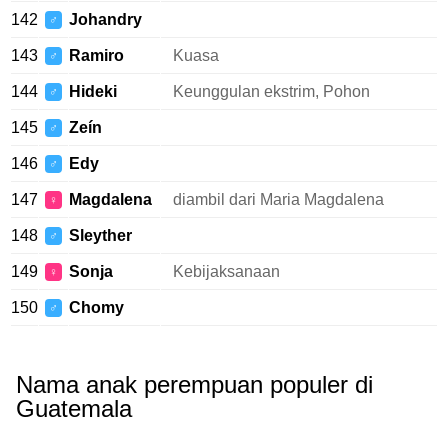
142
Johandry
♂
143
Ramiro
Kuasa
♂
144
Hideki
Keunggulan ekstrim, Pohon
♂
145
Zeín
♂
146
Edy
♂
147
Magdalena
diambil dari Maria Magdalena
♀
148
Sleyther
♂
149
Sonja
Kebijaksanaan
♀
150
Chomy
♂
Nama anak perempuan populer di
Guatemala