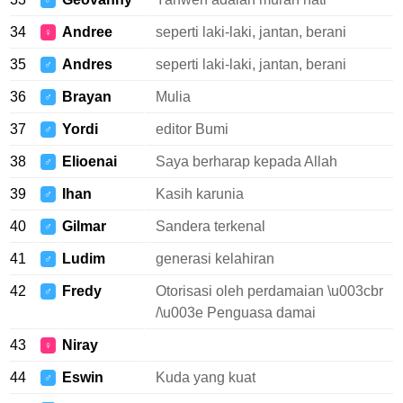
♂
34
Andree
seperti laki-laki, jantan, berani
♀
35
Andres
seperti laki-laki, jantan, berani
♂
36
Brayan
Mulia
♂
37
Yordi
editor Bumi
♂
38
Elioenai
Saya berharap kepada Allah
♂
39
Ihan
Kasih karunia
♂
40
Gilmar
Sandera terkenal
♂
41
Ludim
generasi kelahiran
♂
42
Fredy
Otorisasi oleh perdamaian \u003cbr
♂
/\u003e Penguasa damai
43
Niray
♀
44
Eswin
Kuda yang kuat
♂