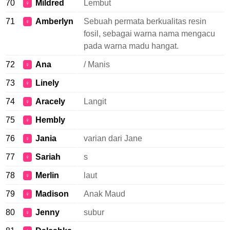
70
Mildred
Lembut
♀
71
Amberlyn
Sebuah permata berkualitas resin
♀
fosil, sebagai warna nama mengacu
pada warna madu hangat.
72
Ana
/ Manis
♀
73
Linely
♀
74
Aracely
Langit
♀
75
Hembly
♀
76
Jania
varian dari Jane
♀
77
Sariah
s
♀
78
Merlin
laut
♀
79
Madison
Anak Maud
♀
80
Jenny
subur
♀