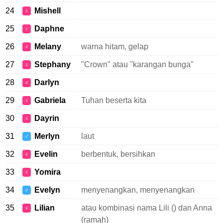
24
Mishell
♀
25
Daphne
♀
26
Melany
warna hitam, gelap
♀
27
Stephany
"Crown" atau "karangan bunga"
♀
28
Darlyn
♀
29
Gabriela
Tuhan beserta kita
♀
30
Dayrin
♀
31
Merlyn
laut
♂
32
Evelin
berbentuk, bersihkan
♀
33
Yomira
♀
34
Evelyn
menyenangkan, menyenangkan
♂
35
Lilian
atau kombinasi nama Lili () dan Anna
♀
(ramah)