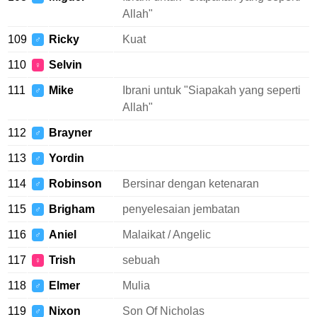
Allah"
109
Ricky
Kuat
♂
110
Selvin
♀
111
Mike
Ibrani untuk "Siapakah yang seperti
♂
Allah"
112
Brayner
♂
113
Yordin
♂
114
Robinson
Bersinar dengan ketenaran
♂
115
Brigham
penyelesaian jembatan
♂
116
Aniel
Malaikat / Angelic
♂
117
Trish
sebuah
♀
118
Elmer
Mulia
♂
119
Nixon
Son Of Nicholas
♂