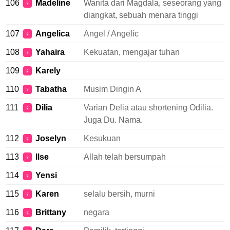
106
Madeline
Wanita dari Magdala, seseorang yang
♀
diangkat, sebuah menara tinggi
107
Angelica
Angel / Angelic
♀
108
Yahaira
Kekuatan, mengajar tuhan
♀
109
Karely
♀
110
Tabatha
Musim Dingin A
♀
111
Dilia
Varian Delia atau shortening Odilia.
♀
Juga Du. Nama.
112
Joselyn
Kesukuan
♀
113
Ilse
Allah telah bersumpah
♀
114
Yensi
♀
115
Karen
selalu bersih, murni
♀
116
Brittany
negara
♀