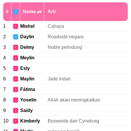
#
Nama
Arti
♂
1
Mishel
Cahaya
♀
2
Daylin
Roadside negara
♂
3
Delmy
Noble pelindung
♀
4
Meylin
♀
5
Esly
♀
6
Maylin
Jade Indah
♀
7
Fátima
♀
8
Yoselin
Allah akan meningkatkan
♀
9
Saidy
♀
10
Kimberly
Bosweide dari Cyneburg
♀