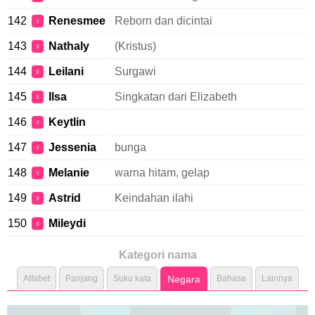
142
Renesmee
Reborn dan dicintai
♀
143
Nathaly
(Kristus)
♀
144
Leilani
Surgawi
♀
145
Ilsa
Singkatan dari Elizabeth
♀
146
Keytlin
♀
147
Jessenia
bunga
♀
148
Melanie
warna hitam, gelap
♀
149
Astrid
Keindahan ilahi
♀
150
Mileydi
♀
Kategori nama
Alfabet
Panjang
Suku kata
Negara
Bahasa
Lainnya