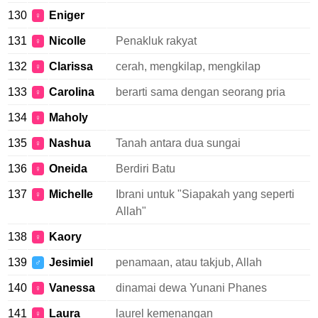
130
Eniger
♀
131
Nicolle
Penakluk rakyat
♀
132
Clarissa
cerah, mengkilap, mengkilap
♀
133
Carolina
berarti sama dengan seorang pria
♀
134
Maholy
♀
135
Nashua
Tanah antara dua sungai
♀
136
Oneida
Berdiri Batu
♀
137
Michelle
Ibrani untuk "Siapakah yang seperti
♀
Allah"
138
Kaory
♀
139
Jesimiel
penamaan, atau takjub, Allah
♂
140
Vanessa
dinamai dewa Yunani Phanes
♀
141
Laura
laurel kemenangan
♀