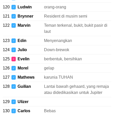
120
Ludwin
orang-orang
♂
121
Brynner
Resident di musim semi
♂
122
Marvin
Teman terkenal, bukit, bukit pasir di
♂
laut
123
Edin
Menyenangkan
♂
124
Julio
Down-brewok
♂
125
Evelin
berbentuk, bersihkan
♀
126
Morel
gelap
♂
127
Mathews
karunia TUHAN
♂
128
Guilian
Lantai bawah gehaard, yang remaja
♂
atau didedikasikan untuk Jupiter
129
Ulizer
♂
130
Carlos
Bebas
♂