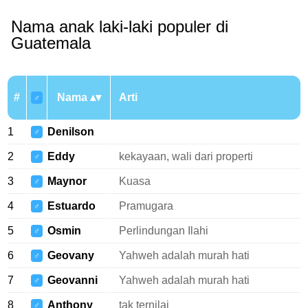
Nama anak laki-laki populer di
Guatemala
#
Nama
Arti
♂
1
Denilson
♂
2
Eddy
kekayaan, wali dari properti
♂
3
Maynor
Kuasa
♂
4
Estuardo
Pramugara
♂
5
Osmin
Perlindungan Ilahi
♂
6
Geovany
Yahweh adalah murah hati
♂
7
Geovanni
Yahweh adalah murah hati
♂
8
Anthony
tak ternilai
♂