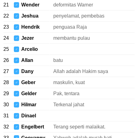
21
Wender
deformitas Warner
♂
22
Jeshua
penyelamat, pembebas
♂
23
Hendrik
penguasa Raja
♂
24
Jezer
membantu pulau
♂
25
Arcelio
♂
26
Allan
batu
♂
27
Dany
Allah adalah Hakim saya
♂
28
Geber
maskulin, kuat
♂
29
Gelder
Pak, tentara
♂
30
Hilmar
Terkenal jahat
♂
31
Dinael
♂
32
Engelbert
Terang seperti malaikat.
♂
33
Geovanny
Yahweh adalah murah hati