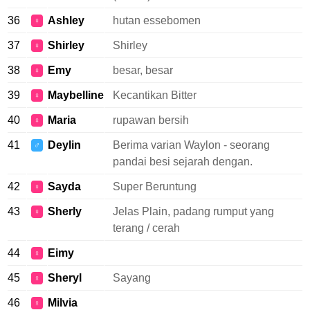
36
Ashley
hutan essebomen
♀
37
Shirley
Shirley
♀
38
Emy
besar, besar
♀
39
Maybelline
Kecantikan Bitter
♀
40
Maria
rupawan bersih
♀
41
Deylin
Berima varian Waylon - seorang
♂
pandai besi sejarah dengan.
42
Sayda
Super Beruntung
♀
43
Sherly
Jelas Plain, padang rumput yang
♀
terang / cerah
44
Eimy
♀
45
Sheryl
Sayang
♀
46
Milvia
♀