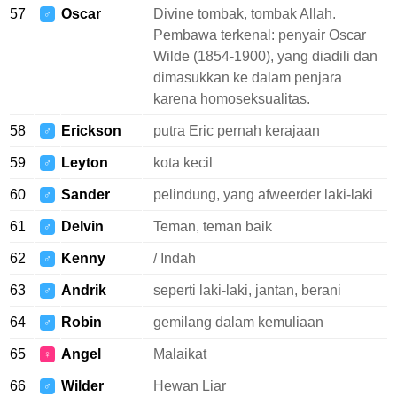
57
Oscar
Divine tombak, tombak Allah.
♂
Pembawa terkenal: penyair Oscar
Wilde (1854-1900), yang diadili dan
dimasukkan ke dalam penjara
karena homoseksualitas.
58
Erickson
putra Eric pernah kerajaan
♂
59
Leyton
kota kecil
♂
60
Sander
pelindung, yang afweerder laki-laki
♂
61
Delvin
Teman, teman baik
♂
62
Kenny
/ Indah
♂
63
Andrik
seperti laki-laki, jantan, berani
♂
64
Robin
gemilang dalam kemuliaan
♂
65
Angel
Malaikat
♀
66
Wilder
Hewan Liar
♂