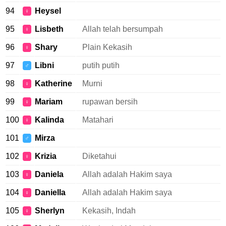
94
Heysel
♀
95
Lisbeth
Allah telah bersumpah
♀
96
Shary
Plain Kekasih
♀
97
Libni
putih putih
♂
98
Katherine
Murni
♀
99
Mariam
rupawan bersih
♀
100
Kalinda
Matahari
♀
101
Mirza
♂
102
Krizia
Diketahui
♀
103
Daniela
Allah adalah Hakim saya
♀
104
Daniella
Allah adalah Hakim saya
♀
105
Sherlyn
Kekasih, Indah
♀