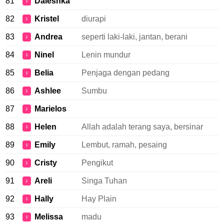
81
Daleshka
♀
82
Kristel
diurapi
♀
83
Andrea
seperti laki-laki, jantan, berani
♀
84
Ninel
Lenin mundur
♀
85
Belia
Penjaga dengan pedang
♀
86
Ashlee
Sumbu
♀
87
Marielos
♀
88
Helen
Allah adalah terang saya, bersinar
♀
89
Emily
Lembut, ramah, pesaing
♀
90
Cristy
Pengikut
♀
91
Areli
Singa Tuhan
♀
92
Hally
Hay Plain
♀
93
Melissa
madu
♀