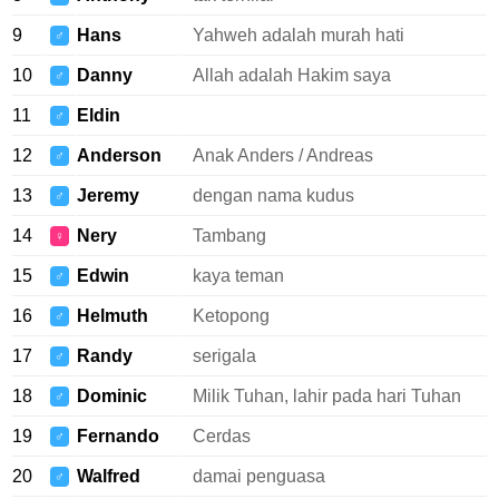
9
Hans
Yahweh adalah murah hati
♂
10
Danny
Allah adalah Hakim saya
♂
11
Eldin
♂
12
Anderson
Anak Anders / Andreas
♂
13
Jeremy
dengan nama kudus
♂
14
Nery
Tambang
♀
15
Edwin
kaya teman
♂
16
Helmuth
Ketopong
♂
17
Randy
serigala
♂
18
Dominic
Milik Tuhan, lahir pada hari Tuhan
♂
19
Fernando
Cerdas
♂
20
Walfred
damai penguasa
♂