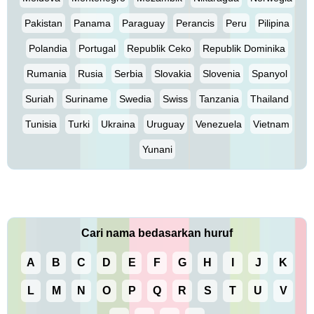
Pakistan
Panama
Paraguay
Perancis
Peru
Pilipina
Polandia
Portugal
Republik Ceko
Republik Dominika
Rumania
Rusia
Serbia
Slovakia
Slovenia
Spanyol
Suriah
Suriname
Swedia
Swiss
Tanzania
Thailand
Tunisia
Turki
Ukraina
Uruguay
Venezuela
Vietnam
Yunani
Cari nama bedasarkan huruf
A
B
C
D
E
F
G
H
I
J
K
L
M
N
O
P
Q
R
S
T
U
V