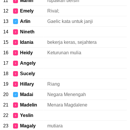
11
Marlin
rupawan bersih
♀
12
Emely
Rival;
♀
13
Arlin
Gaelic kata untuk janji
♂
14
Nineth
♀
15
Idania
bekerja keras, sejahtera
♀
16
Heidy
Keturunan mulia
♀
17
Angely
♀
18
Sucely
♀
19
Hillary
Riang
♀
20
Madai
Negara Menengah
♂
21
Madelin
Menara Magdalene
♀
22
Yeslin
♀
23
Magaly
mutiara
♀