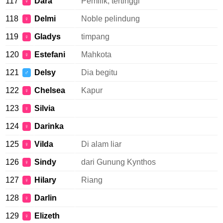
117
Dara
Pemilik, tertinggi
♀
118
Delmi
Noble pelindung
♀
119
Gladys
timpang
♀
120
Estefani
Mahkota
♀
121
Delsy
Dia begitu
♂
122
Chelsea
Kapur
♀
123
Silvia
♀
124
Darinka
♀
125
Vilda
Di alam liar
♀
126
Sindy
dari Gunung Kynthos
♀
127
Hilary
Riang
♀
128
Darlin
♀
129
Elizeth
♀