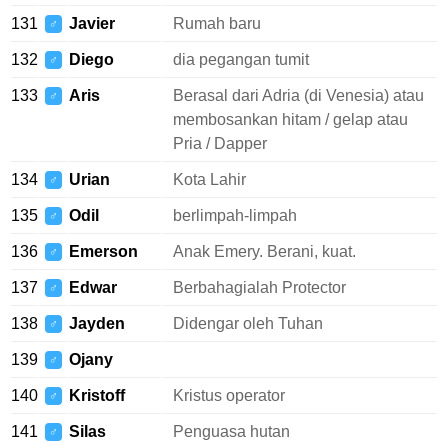
131
Javier
Rumah baru
♂
132
Diego
dia pegangan tumit
♂
133
Aris
Berasal dari Adria (di Venesia) atau
♂
membosankan hitam / gelap atau
Pria / Dapper
134
Urian
Kota Lahir
♂
135
Odil
berlimpah-limpah
♂
136
Emerson
Anak Emery. Berani, kuat.
♂
137
Edwar
Berbahagialah Protector
♂
138
Jayden
Didengar oleh Tuhan
♂
139
Ojany
♂
140
Kristoff
Kristus operator
♂
141
Silas
Penguasa hutan
♂