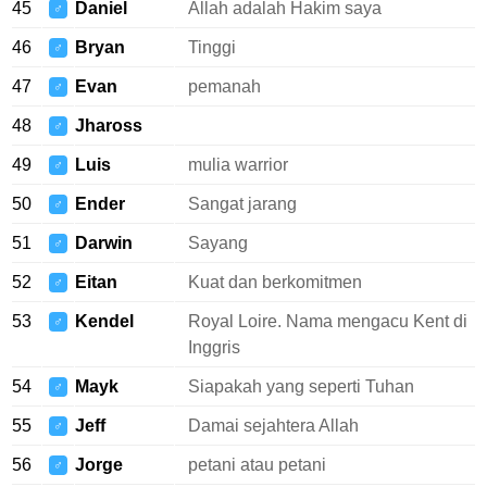
45
Daniel
Allah adalah Hakim saya
♂
46
Bryan
Tinggi
♂
47
Evan
pemanah
♂
48
Jhaross
♂
49
Luis
mulia warrior
♂
50
Ender
Sangat jarang
♂
51
Darwin
Sayang
♂
52
Eitan
Kuat dan berkomitmen
♂
53
Kendel
Royal Loire. Nama mengacu Kent di
♂
Inggris
54
Mayk
Siapakah yang seperti Tuhan
♂
55
Jeff
Damai sejahtera Allah
♂
56
Jorge
petani atau petani
♂