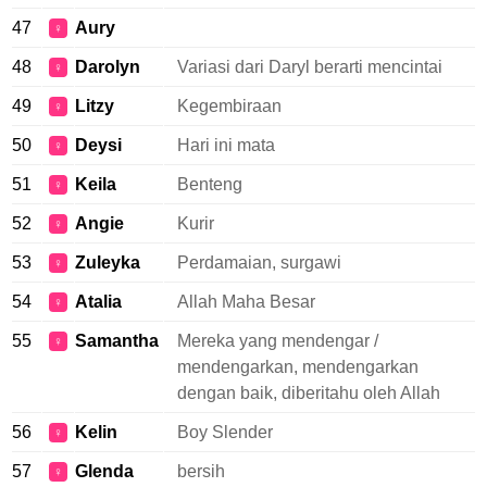
47
Aury
♀
48
Darolyn
Variasi dari Daryl berarti mencintai
♀
49
Litzy
Kegembiraan
♀
50
Deysi
Hari ini mata
♀
51
Keila
Benteng
♀
52
Angie
Kurir
♀
53
Zuleyka
Perdamaian, surgawi
♀
54
Atalia
Allah Maha Besar
♀
55
Samantha
Mereka yang mendengar /
♀
mendengarkan, mendengarkan
dengan baik, diberitahu oleh Allah
56
Kelin
Boy Slender
♀
57
Glenda
bersih
♀