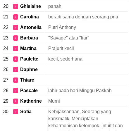
20
Ghislaine
panah
♀
21
Carolina
berarti sama dengan seorang pria
♀
22
Antonella
Putri Anthony
♀
23
Barbara
"Savage" atau "liar"
♀
24
Martina
Prajurit kecil
♀
25
Paulette
kecil, sederhana
♀
26
Daphne
♀
27
Thiare
♀
28
Pascale
lahir pada hari Minggu Paskah
♀
29
Katherine
Murni
♀
30
Sofia
Kebijaksanaan, Seorang yang
♀
karismatik, Menciptakan
keharmonisan kelompok. Intuitif dan