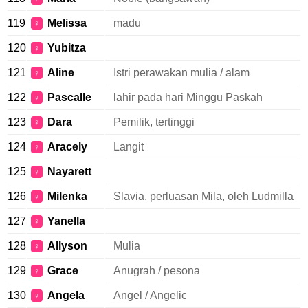
119
Melissa
madu
♀
120
Yubitza
♀
121
Aline
Istri perawakan mulia / alam
♀
122
Pascalle
lahir pada hari Minggu Paskah
♀
123
Dara
Pemilik, tertinggi
♀
124
Aracely
Langit
♀
125
Nayarett
♀
126
Milenka
Slavia. perluasan Mila, oleh Ludmilla
♀
127
Yanella
♀
128
Allyson
Mulia
♀
129
Grace
Anugrah / pesona
♀
130
Angela
Angel / Angelic
♀