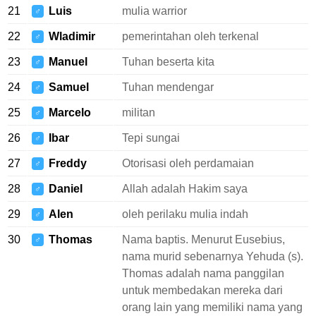
21
Luis
mulia warrior
♂
22
Wladimir
pemerintahan oleh terkenal
♂
23
Manuel
Tuhan beserta kita
♂
24
Samuel
Tuhan mendengar
♂
25
Marcelo
militan
♂
26
Ibar
Tepi sungai
♂
27
Freddy
Otorisasi oleh perdamaian
♂
28
Daniel
Allah adalah Hakim saya
♂
29
Alen
oleh perilaku mulia indah
♂
30
Thomas
Nama baptis. Menurut Eusebius,
♂
nama murid sebenarnya Yehuda (s).
Thomas adalah nama panggilan
untuk membedakan mereka dari
orang lain yang memiliki nama yang