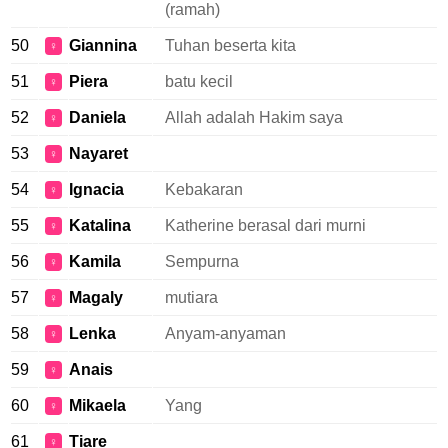
(ramah)
50
Giannina
Tuhan beserta kita
♀
51
Piera
batu kecil
♀
52
Daniela
Allah adalah Hakim saya
♀
53
Nayaret
♀
54
Ignacia
Kebakaran
♀
55
Katalina
Katherine berasal dari murni
♀
56
Kamila
Sempurna
♀
57
Magaly
mutiara
♀
58
Lenka
Anyam-anyaman
♀
59
Anais
♀
60
Mikaela
Yang
♀
61
Tiare
♀