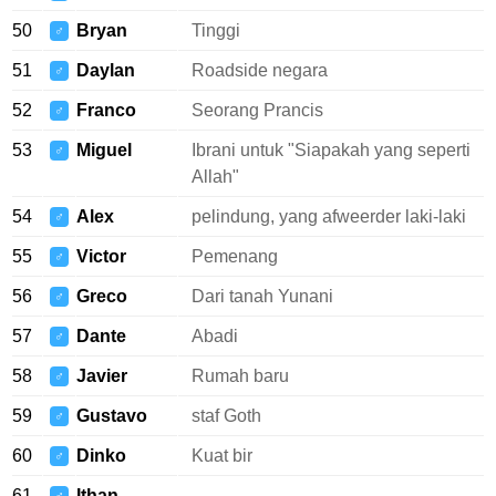
50
Bryan
Tinggi
♂
51
Daylan
Roadside negara
♂
52
Franco
Seorang Prancis
♂
53
Miguel
Ibrani untuk "Siapakah yang seperti
♂
Allah"
54
Alex
pelindung, yang afweerder laki-laki
♂
55
Victor
Pemenang
♂
56
Greco
Dari tanah Yunani
♂
57
Dante
Abadi
♂
58
Javier
Rumah baru
♂
59
Gustavo
staf Goth
♂
60
Dinko
Kuat bir
♂
61
Ithan