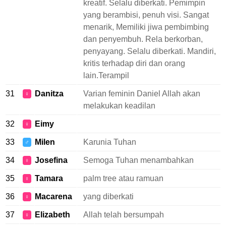
kreatif. Selalu diberkati. Pemimpin
yang berambisi, penuh visi. Sangat
menarik, Memiliki jiwa pembimbing
dan penyembuh. Rela berkorban,
penyayang. Selalu diberkati. Mandiri,
kritis terhadap diri dan orang
lain.Terampil
31
Danitza
Varian feminin Daniel Allah akan
♀
melakukan keadilan
32
Eimy
♀
33
Milen
Karunia Tuhan
♂
34
Josefina
Semoga Tuhan menambahkan
♀
35
Tamara
palm tree atau ramuan
♀
36
Macarena
yang diberkati
♀
37
Elizabeth
Allah telah bersumpah
♀