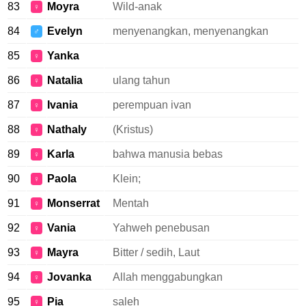
83
Moyra
Wild-anak
♀
84
Evelyn
menyenangkan, menyenangkan
♂
85
Yanka
♀
86
Natalia
ulang tahun
♀
87
Ivania
perempuan ivan
♀
88
Nathaly
(Kristus)
♀
89
Karla
bahwa manusia bebas
♀
90
Paola
Klein;
♀
91
Monserrat
Mentah
♀
92
Vania
Yahweh penebusan
♀
93
Mayra
Bitter / sedih, Laut
♀
94
Jovanka
Allah menggabungkan
♀
95
Pia
saleh
♀