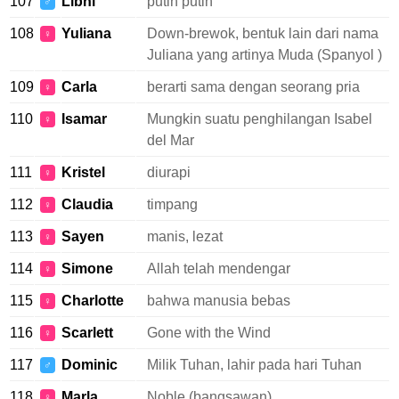
107
Libni
putih putih
♂
108
Yuliana
Down-brewok, bentuk lain dari nama
♀
Juliana yang artinya Muda (Spanyol )
109
Carla
berarti sama dengan seorang pria
♀
110
Isamar
Mungkin suatu penghilangan Isabel
♀
del Mar
111
Kristel
diurapi
♀
112
Claudia
timpang
♀
113
Sayen
manis, lezat
♀
114
Simone
Allah telah mendengar
♀
115
Charlotte
bahwa manusia bebas
♀
116
Scarlett
Gone with the Wind
♀
117
Dominic
Milik Tuhan, lahir pada hari Tuhan
♂
118
Marla
Noble (bangsawan)
♀