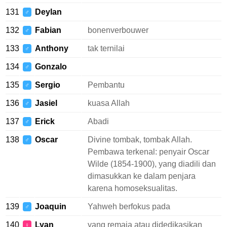
131
Deylan
♂
132
Fabian
bonenverbouwer
♂
133
Anthony
tak ternilai
♂
134
Gonzalo
♂
135
Sergio
Pembantu
♂
136
Jasiel
kuasa Allah
♂
137
Erick
Abadi
♂
138
Oscar
Divine tombak, tombak Allah.
♂
Pembawa terkenal: penyair Oscar
Wilde (1854-1900), yang diadili dan
dimasukkan ke dalam penjara
karena homoseksualitas.
139
Joaquin
Yahweh berfokus pada
♂
140
Lyan
yang remaja atau didedikasikan
♀