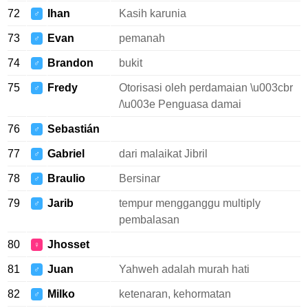
72
Ihan
Kasih karunia
♂
73
Evan
pemanah
♂
74
Brandon
bukit
♂
75
Fredy
Otorisasi oleh perdamaian \u003cbr
♂
/\u003e Penguasa damai
76
Sebastián
♂
77
Gabriel
dari malaikat Jibril
♂
78
Braulio
Bersinar
♂
79
Jarib
tempur mengganggu multiply
♂
pembalasan
80
Jhosset
♀
81
Juan
Yahweh adalah murah hati
♂
82
Milko
ketenaran, kehormatan
♂