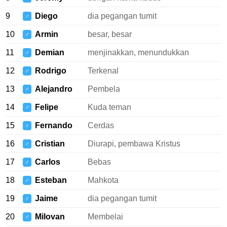
9
Diego
dia pegangan tumit
♂
10
Armin
besar, besar
♂
11
Demian
menjinakkan, menundukkan
♂
12
Rodrigo
Terkenal
♂
13
Alejandro
Pembela
♂
14
Felipe
Kuda teman
♂
15
Fernando
Cerdas
♂
16
Cristian
Diurapi, pembawa Kristus
♂
17
Carlos
Bebas
♂
18
Esteban
Mahkota
♂
19
Jaime
dia pegangan tumit
♂
20
Milovan
Membelai
♂