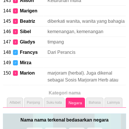
143
Alison
Keturunan mulia
♀
144
Marigen
♀
145
Beatriz
diberkati wanita, wanita yang bahagia
♀
146
Sibel
kemenangan, kemenangan
♀
147
Gladys
timpang
♀
148
Francys
Dari Perancis
♂
149
Mirza
♂
150
Marion
marjoram (herbal). Juga dikenal
♀
sebagai Sosis Marjoram Herb atau
Kategori nama
Alfabet
Panjang
Suku kata
Negara
Bahasa
Lainnya
Nama nama terkenal bedasarkan negara