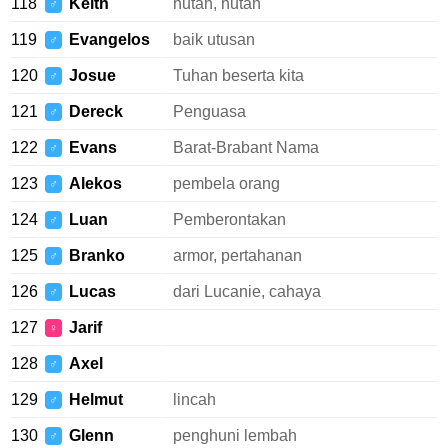
118
Keith
hutan, hutan
♂
119
Evangelos
baik utusan
♂
120
Josue
Tuhan beserta kita
♂
121
Dereck
Penguasa
♂
122
Evans
Barat-Brabant Nama
♂
123
Alekos
pembela orang
♂
124
Luan
Pemberontakan
♂
125
Branko
armor, pertahanan
♂
126
Lucas
dari Lucanie, cahaya
♂
127
Jarif
♀
128
Axel
♂
129
Helmut
lincah
♂
130
Glenn
penghuni lembah
♂