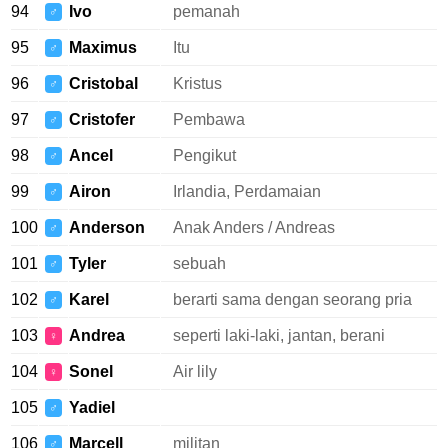
94
Ivo
pemanah
♂
95
Maximus
Itu
♂
96
Cristobal
Kristus
♂
97
Cristofer
Pembawa
♂
98
Ancel
Pengikut
♂
99
Airon
Irlandia, Perdamaian
♂
100
Anderson
Anak Anders / Andreas
♂
101
Tyler
sebuah
♂
102
Karel
berarti sama dengan seorang pria
♂
103
Andrea
seperti laki-laki, jantan, berani
♀
104
Sonel
Air lily
♀
105
Yadiel
♂
106
Marcell
militan
♂