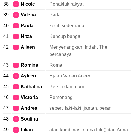
38
Nicole
Penakluk rakyat
♀
39
Valeria
Pada
♀
40
Paula
kecil, sederhana
♀
41
Nitza
Kuncup bunga
♀
42
Aileen
Menyenangkan, Indah, The
♀
bercahaya
43
Romina
Roma
♀
44
Ayleen
Ejaan Varian Aileen
♀
45
Kathalina
Bersih dan murni
♀
46
Victoria
Pemenang
♀
47
Andrea
seperti laki-laki, jantan, berani
♀
48
Souling
♀
49
Lilian
atau kombinasi nama Lili () dan Anna
♀