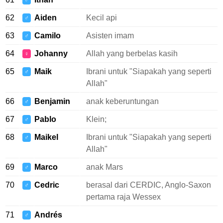
♂
62
Aiden
Kecil api
♂
63
Camilo
Asisten imam
♂
64
Johanny
Allah yang berbelas kasih
♀
65
Maik
Ibrani untuk "Siapakah yang seperti
♂
Allah"
66
Benjamin
anak keberuntungan
♂
67
Pablo
Klein;
♂
68
Maikel
Ibrani untuk "Siapakah yang seperti
♂
Allah"
69
Marco
anak Mars
♂
70
Cedric
berasal dari CERDIC, Anglo-Saxon
♂
pertama raja Wessex
71
Andrés
♂