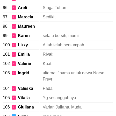
96
Areli
Singa Tuhan
♀
97
Marcela
Sedikit
♀
98
Maureen
♀
99
Karen
selalu bersih, murni
♀
100
Lizzy
Allah telah bersumpah
♀
101
Emilia
Rival;
♀
102
Valerie
Kuat
♀
103
Ingrid
alternatif nama untuk dewa Norse
♀
Freyr
104
Valeska
Pada
♀
105
Vitalia
Yg sesungguhnya
♀
106
Giuliana
Varian Juliana. Muda
♀