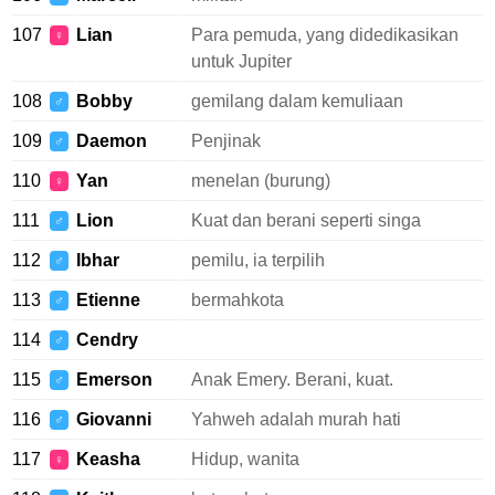
107
Lian
Para pemuda, yang didedikasikan
♀
untuk Jupiter
108
Bobby
gemilang dalam kemuliaan
♂
109
Daemon
Penjinak
♂
110
Yan
menelan (burung)
♀
111
Lion
Kuat dan berani seperti singa
♂
112
Ibhar
pemilu, ia terpilih
♂
113
Etienne
bermahkota
♂
114
Cendry
♂
115
Emerson
Anak Emery. Berani, kuat.
♂
116
Giovanni
Yahweh adalah murah hati
♂
117
Keasha
Hidup, wanita
♀