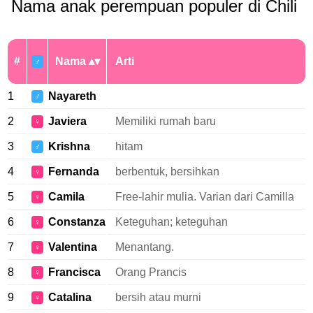
Nama anak perempuan populer di Chili
#
Nama
Arti
♂
1
Nayareth
♂
2
Javiera
Memiliki rumah baru
♀
3
Krishna
hitam
♂
4
Fernanda
berbentuk, bersihkan
♀
5
Camila
Free-lahir mulia. Varian dari Camilla
♀
6
Constanza
Keteguhan; keteguhan
♀
7
Valentina
Menantang.
♀
8
Francisca
Orang Prancis
♀
9
Catalina
bersih atau murni
♀