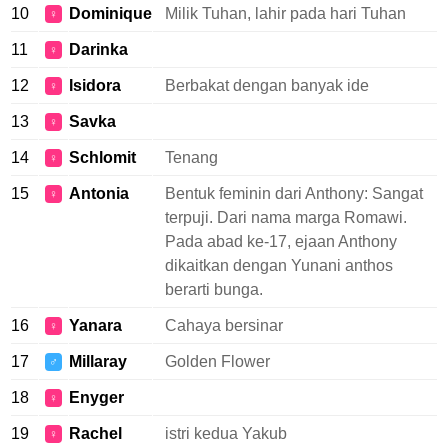
10
Dominique
Milik Tuhan, lahir pada hari Tuhan
♀
11
Darinka
♀
12
Isidora
Berbakat dengan banyak ide
♀
13
Savka
♀
14
Schlomit
Tenang
♀
15
Antonia
Bentuk feminin dari Anthony: Sangat
♀
terpuji. Dari nama marga Romawi.
Pada abad ke-17, ejaan Anthony
dikaitkan dengan Yunani anthos
berarti bunga.
16
Yanara
Cahaya bersinar
♀
17
Millaray
Golden Flower
♂
18
Enyger
♀
19
Rachel
istri kedua Yakub
♀