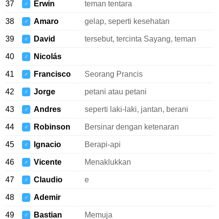
37
Erwin
teman tentara
♂
38
Amaro
gelap, seperti kesehatan
♂
39
David
tersebut, tercinta Sayang, teman
♂
40
Nicolás
♂
41
Francisco
Seorang Prancis
♂
42
Jorge
petani atau petani
♂
43
Andres
seperti laki-laki, jantan, berani
♂
44
Robinson
Bersinar dengan ketenaran
♂
45
Ignacio
Berapi-api
♂
46
Vicente
Menaklukkan
♂
47
Claudio
e
♂
48
Ademir
♂
49
Bastian
Memuja
♂