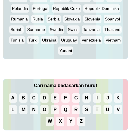
Polandia
Portugal
Republik Ceko
Republik Dominika
Rumania
Rusia
Serbia
Slovakia
Slovenia
Spanyol
Suriah
Suriname
Swedia
Swiss
Tanzania
Thailand
Tunisia
Turki
Ukraina
Uruguay
Venezuela
Vietnam
Yunani
Cari nama bedasarkan huruf
A
B
C
D
E
F
G
H
I
J
K
L
M
N
O
P
Q
R
S
T
U
V
W
X
Y
Z