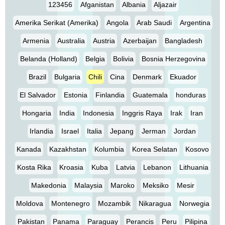
123456
Afganistan
Albania
Aljazair
Amerika Serikat (Amerika)
Angola
Arab Saudi
Argentina
Armenia
Australia
Austria
Azerbaijan
Bangladesh
Belanda (Holland)
Belgia
Bolivia
Bosnia Herzegovina
Brazil
Bulgaria
Chili
Cina
Denmark
Ekuador
El Salvador
Estonia
Finlandia
Guatemala
honduras
Hongaria
India
Indonesia
Inggris Raya
Irak
Iran
Irlandia
Israel
Italia
Jepang
Jerman
Jordan
Kanada
Kazakhstan
Kolumbia
Korea Selatan
Kosovo
Kosta Rika
Kroasia
Kuba
Latvia
Lebanon
Lithuania
Makedonia
Malaysia
Maroko
Meksiko
Mesir
Moldova
Montenegro
Mozambik
Nikaragua
Norwegia
Pakistan
Panama
Paraguay
Perancis
Peru
Pilipina