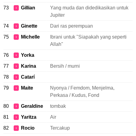
73
Gillian
Yang muda dan didedikasikan untuk
♀
Jupiter
74
Ginette
Dari ras perempuan
♀
75
Michelle
Ibrani untuk "Siapakah yang seperti
♀
Allah"
76
Yorka
♀
77
Karina
Bersih / murni
♀
78
Catarí
♀
79
Maite
Nyonya / Femdom, Menjelma,
♀
Perkasa / Kudus, Fond
80
Geraldine
tombak
♀
81
Yaritza
Air
♀
82
Rocio
Tercakup
♀