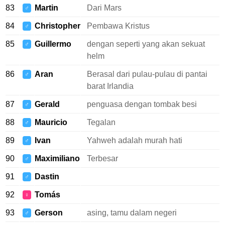
83
Martin
Dari Mars
♂
84
Christopher
Pembawa Kristus
♂
85
Guillermo
dengan seperti yang akan sekuat
♂
helm
86
Aran
Berasal dari pulau-pulau di pantai
♂
barat Irlandia
87
Gerald
penguasa dengan tombak besi
♂
88
Mauricio
Tegalan
♂
89
Ivan
Yahweh adalah murah hati
♂
90
Maximiliano
Terbesar
♂
91
Dastin
♂
92
Tomás
♀
93
Gerson
asing, tamu dalam negeri
♂