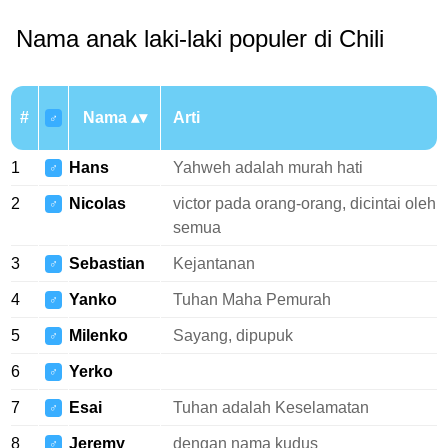
Nama anak laki-laki populer di Chili
#
Nama
Arti
♂
1
Hans
Yahweh adalah murah hati
♂
2
Nicolas
victor pada orang-orang, dicintai oleh
♂
semua
3
Sebastian
Kejantanan
♂
4
Yanko
Tuhan Maha Pemurah
♂
5
Milenko
Sayang, dipupuk
♂
6
Yerko
♂
7
Esai
Tuhan adalah Keselamatan
♂
8
Jeremy
dengan nama kudus
♂