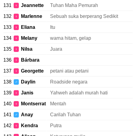
131
Jeannette
Tuhan Maha Pemurah
♀
132
Marlenne
Sebuah suka berperang Sedikit
♀
133
Eliana
Itu
♀
134
Melany
warna hitam, gelap
♀
135
Nilsa
Juara
♀
136
Bárbara
♀
137
Georgette
petani atau petani
♀
138
Daylin
Roadside negara
♂
139
Janis
Yahweh adalah murah hati
♀
140
Montserrat
Mentah
♀
141
Anay
Carilah Tuhan
♂
142
Kendra
Putra
♀