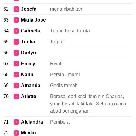
62
Josefa
menambahkan
♀
63
Maria Jose
♀
64
Gabriela
Tuhan beserta kita
♀
65
Tonka
Terpuji
♀
66
Darlyn
♀
67
Emely
Rival;
♀
68
Karin
Bersih / murni
♀
69
Amanda
Gadis ramah
♀
70
Arlette
Berasal dari kecil feminin Charles,
♀
yang berarti laki-laki. Sebuah nama
abad pertengahan.
71
Alejandra
Pembela
♀
72
Meylin
♀