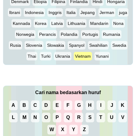
Denmark
Etiopia
Filipina
Finlandia
Hindi
Hongaria
Ibrani
Indonesia
Inggris
Italia
Jepang
Jerman
juga
Kannada
Korea
Latvia
Lithuania
Mandarin
Nona
Norwegia
Perancis
Polandia
Portugis
Rumania
Rusia
Slovenia
Slowakia
Spanyol
Swahilian
Swedia
Thai
Turki
Ukrania
Vietnam
Yunani
Cari nama bedasarkan huruf
A
B
C
D
E
F
G
H
I
J
K
L
M
N
O
P
Q
R
S
T
U
V
W
X
Y
Z