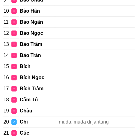
♀
10
Bảo Hân
♀
11
Bảo Ngân
♀
12
Bảo Ngọc
♀
13
Bảo Trâm
♀
14
Bảo Trân
♀
15
Bích
♀
16
Bích Ngọc
♀
17
Bích Trâm
♀
18
Cẩm Tú
♀
19
Châu
♀
20
Chi
muda, muda di jantung
♂
21
Cúc
♀