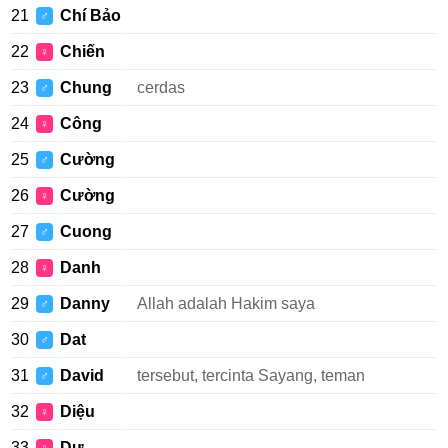
21
Chí Bảo
♂
22
Chiến
♀
23
Chung
cerdas
♂
24
Công
♀
25
Cường
♂
26
Cường
♀
27
Cuong
♂
28
Danh
♀
29
Danny
Allah adalah Hakim saya
♂
30
Dat
♂
31
David
tersebut, tercinta Sayang, teman
♂
32
Diệu
♀
33
Dự