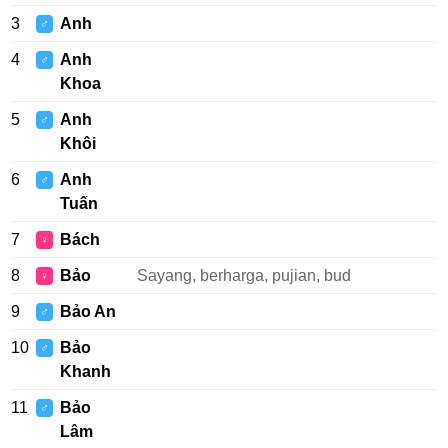
3
Anh
♂
4
Anh
♂
Khoa
5
Anh
♂
Khôi
6
Anh
♂
Tuấn
7
Bách
♀
8
Bảo
Sayang, berharga, pujian, bud
♀
9
Bảo An
♂
10
Bảo
♂
Khanh
11
Bảo
♂
Lâm