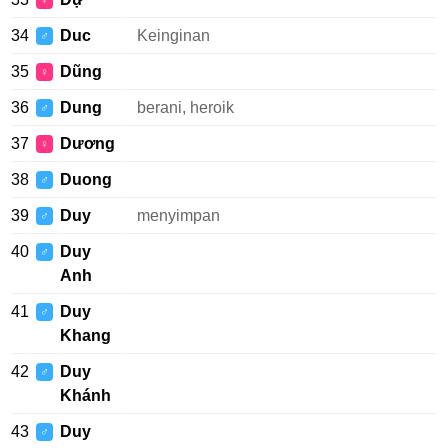
♀
34
Duc
Keinginan
♂
35
Dũng
♀
36
Dung
berani, heroik
♂
37
Dương
♀
38
Duong
♂
39
Duy
menyimpan
♂
40
Duy
♂
Anh
41
Duy
♂
Khang
42
Duy
♂
Khánh
43
Duy
♂