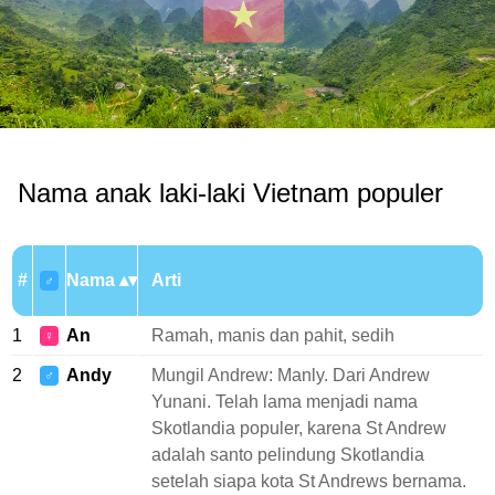
Nama anak laki-laki Vietnam populer
#
Nama
Arti
♂
1
An
Ramah, manis dan pahit, sedih
♀
2
Andy
Mungil Andrew: Manly. Dari Andrew
♂
Yunani. Telah lama menjadi nama
Skotlandia populer, karena St Andrew
adalah santo pelindung Skotlandia
setelah siapa kota St Andrews bernama.