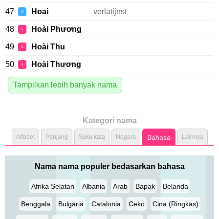
47
Hoai
verlatijnst
♂
48
Hoài Phương
♀
49
Hoài Thu
♀
50
Hoài Thương
♀
Tampilkan lebih banyak nama
Kategori nama
Alfabet
Panjang
Suku kata
Negara
Bahasa
Lainnya
Nama nama populer bedasarkan bahasa
Afrika Selatan
Albania
Arab
Bapak
Belanda
Benggala
Bulgaria
Catalonia
Ceko
Cina (Ringkas)