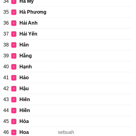
34
Hà My
♀
35
Hà Phương
♀
36
Hải Anh
♀
37
Hải Yến
♀
38
Hân
♀
39
Hằng
♀
40
Hạnh
♀
41
Hảo
♀
42
Hậu
♀
43
Hiên
♀
44
Hiền
♀
45
Hòa
♀
46
Hoa
sebuah
♀