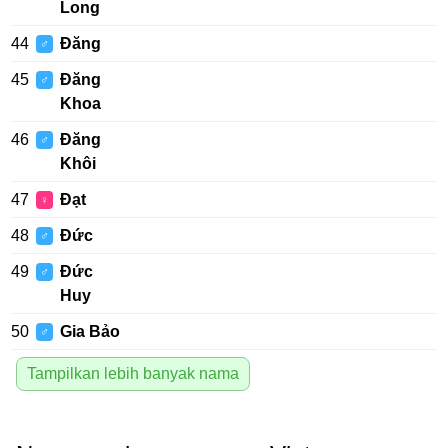
Long
44
Đăng
♂
45
Đăng
♂
Khoa
46
Đăng
♂
Khôi
47
Đạt
♀
48
Đức
♂
49
Đức
♂
Huy
50
Gia Bảo
♂
Tampilkan lebih banyak nama