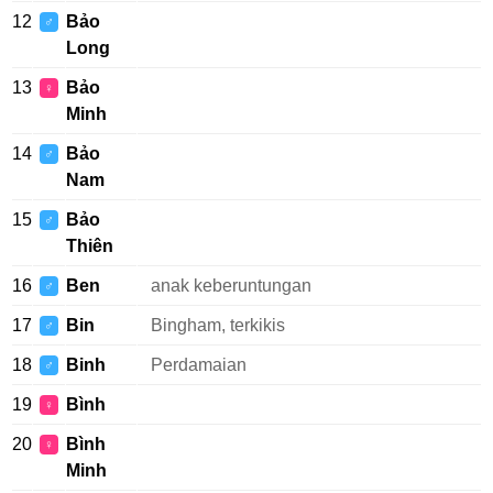
12
Bảo
♂
Long
13
Bảo
♀
Minh
14
Bảo
♂
Nam
15
Bảo
♂
Thiên
16
Ben
anak keberuntungan
♂
17
Bin
Bingham, terkikis
♂
18
Binh
Perdamaian
♂
19
Bình
♀
20
Bình
♀
Minh