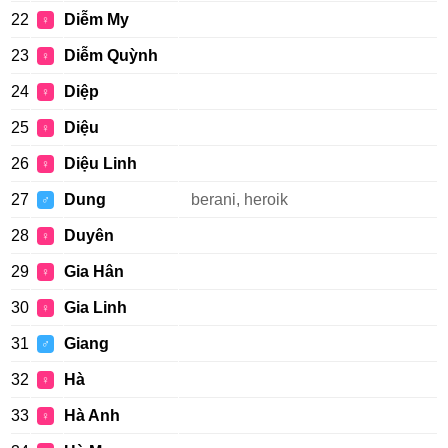
22
Diễm My
♀
23
Diễm Quỳnh
♀
24
Diệp
♀
25
Diệu
♀
26
Diệu Linh
♀
27
Dung
berani, heroik
♂
28
Duyên
♀
29
Gia Hân
♀
30
Gia Linh
♀
31
Giang
♂
32
Hà
♀
33
Hà Anh
♀