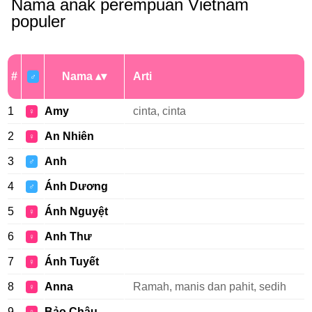
Nama anak perempuan Vietnam
populer
#
Nama
Arti
♂
1
Amy
cinta, cinta
♀
2
An Nhiên
♀
3
Anh
♂
4
Ánh Dương
♂
5
Ánh Nguyệt
♀
6
Anh Thư
♀
7
Ánh Tuyết
♀
8
Anna
Ramah, manis dan pahit, sedih
♀
9
Bảo Châu