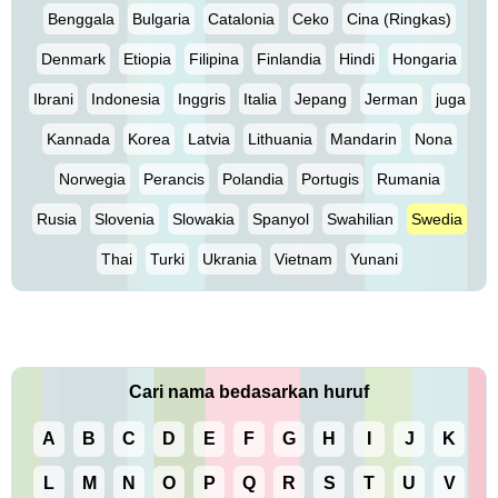
Benggala
Bulgaria
Catalonia
Ceko
Cina (Ringkas)
Denmark
Etiopia
Filipina
Finlandia
Hindi
Hongaria
Ibrani
Indonesia
Inggris
Italia
Jepang
Jerman
juga
Kannada
Korea
Latvia
Lithuania
Mandarin
Nona
Norwegia
Perancis
Polandia
Portugis
Rumania
Rusia
Slovenia
Slowakia
Spanyol
Swahilian
Swedia
Thai
Turki
Ukrania
Vietnam
Yunani
Cari nama bedasarkan huruf
A
B
C
D
E
F
G
H
I
J
K
L
M
N
O
P
Q
R
S
T
U
V