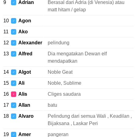
9
Adrian
Berasal dari Adria (di Venesia) atau
♂
matt hitam / gelap
10
Agon
♂
11
Ako
♂
12
Alexander
pelindung
♂
13
Alfred
Dia mengatakan Dewan elf
♂
mendapatkan
14
Algot
Noble Geat
♂
15
Ali
Noble, Sublime
♂
16
Alis
Cliges saudara
♀
17
Allan
batu
♂
18
Alvaro
Pelindung dari semua Wali , Keadilan ,
♂
Bijaksana , Laskar Peri
19
Amer
pangeran
♂