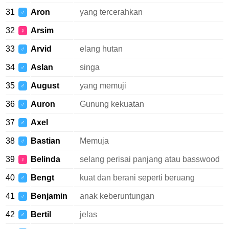
31
Aron
yang tercerahkan
♂
32
Arsim
♀
33
Arvid
elang hutan
♂
34
Aslan
singa
♂
35
August
yang memuji
♂
36
Auron
Gunung kekuatan
♂
37
Axel
♂
38
Bastian
Memuja
♂
39
Belinda
selang perisai panjang atau basswood
♀
40
Bengt
kuat dan berani seperti beruang
♂
41
Benjamin
anak keberuntungan
♂
42
Bertil
jelas
♂