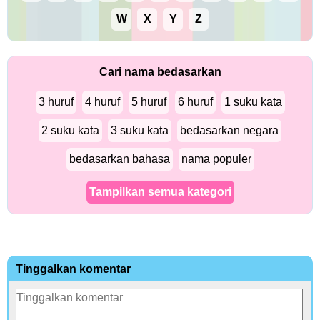
W
X
Y
Z
Cari nama bedasarkan
3 huruf
4 huruf
5 huruf
6 huruf
1 suku kata
2 suku kata
3 suku kata
bedasarkan negara
bedasarkan bahasa
nama populer
Tampilkan semua kategori
Tinggalkan komentar