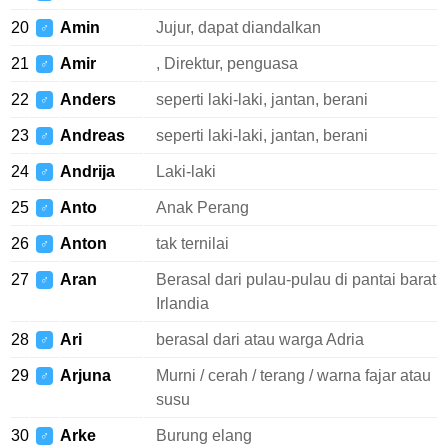
20
Amin
Jujur, dapat diandalkan
♂
21
Amir
, Direktur, penguasa
♂
22
Anders
seperti laki-laki, jantan, berani
♂
23
Andreas
seperti laki-laki, jantan, berani
♂
24
Andrija
Laki-laki
♂
25
Anto
Anak Perang
♂
26
Anton
tak ternilai
♂
27
Aran
Berasal dari pulau-pulau di pantai barat
♂
Irlandia
28
Ari
berasal dari atau warga Adria
♂
29
Arjuna
Murni / cerah / terang / warna fajar atau
♂
susu
30
Arke
Burung elang
♂