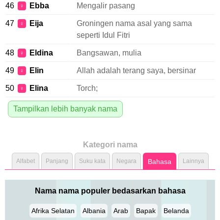
46
Ebba
Mengalir pasang
♀
47
Eija
Groningen nama asal yang sama
♀
seperti Idul Fitri
48
Eldina
Bangsawan, mulia
♀
49
Elin
Allah adalah terang saya, bersinar
♀
50
Elina
Torch;
♀
Tampilkan lebih banyak nama
Kategori nama
Alfabet
Panjang
Suku kata
Negara
Bahasa
Lainnya
Nama nama populer bedasarkan bahasa
Afrika Selatan
Albania
Arab
Bapak
Belanda