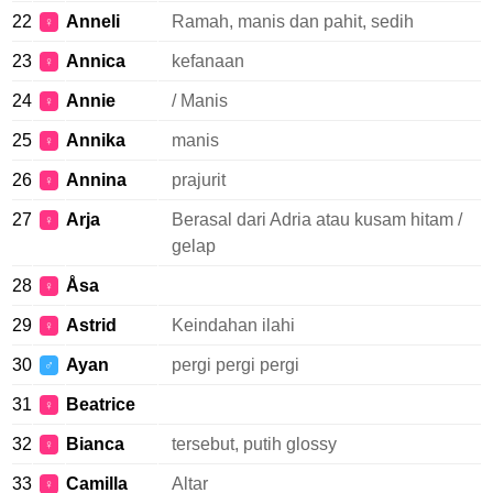
22
Anneli
Ramah, manis dan pahit, sedih
♀
23
Annica
kefanaan
♀
24
Annie
/ Manis
♀
25
Annika
manis
♀
26
Annina
prajurit
♀
27
Arja
Berasal dari Adria atau kusam hitam /
♀
gelap
28
Åsa
♀
29
Astrid
Keindahan ilahi
♀
30
Ayan
pergi pergi pergi
♂
31
Beatrice
♀
32
Bianca
tersebut, putih glossy
♀
33
Camilla
Altar
♀