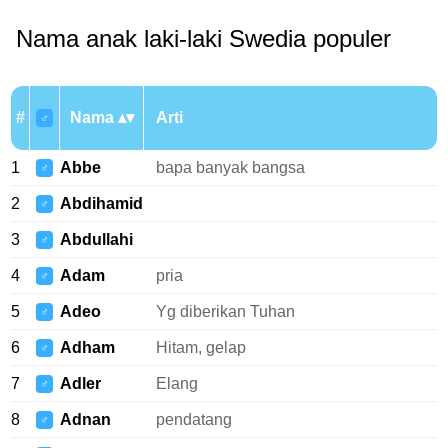
Nama anak laki-laki Swedia populer
#
Nama
Arti
♂
1
Abbe
bapa banyak bangsa
♂
2
Abdihamid
♂
3
Abdullahi
♂
4
Adam
pria
♂
5
Adeo
Yg diberikan Tuhan
♂
6
Adham
Hitam, gelap
♂
7
Adler
Elang
♂
8
Adnan
pendatang
♂