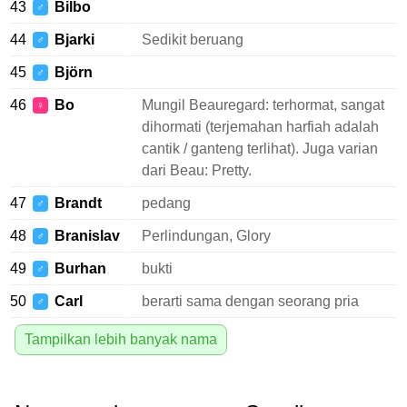
43
Bilbo
♂
44
Bjarki
Sedikit beruang
♂
45
Björn
♂
46
Bo
Mungil Beauregard: terhormat, sangat
♀
dihormati (terjemahan harfiah adalah
cantik / ganteng terlihat). Juga varian
dari Beau: Pretty.
47
Brandt
pedang
♂
48
Branislav
Perlindungan, Glory
♂
49
Burhan
bukti
♂
50
Carl
berarti sama dengan seorang pria
♂
Tampilkan lebih banyak nama