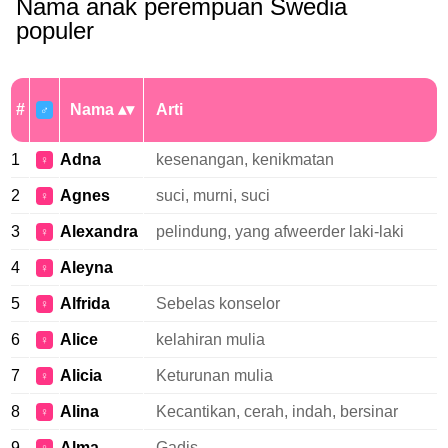
Nama anak perempuan Swedia
populer
#
Nama
Arti
♂
1
Adna
kesenangan, kenikmatan
♀
2
Agnes
suci, murni, suci
♀
3
Alexandra
pelindung, yang afweerder laki-laki
♀
4
Aleyna
♀
5
Alfrida
Sebelas konselor
♀
6
Alice
kelahiran mulia
♀
7
Alicia
Keturunan mulia
♀
8
Alina
Kecantikan, cerah, indah, bersinar
♀
9
Alma
Gadis