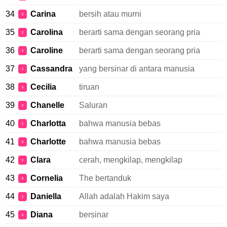
34
Carina
bersih atau murni
♀
35
Carolina
berarti sama dengan seorang pria
♀
36
Caroline
berarti sama dengan seorang pria
♀
37
Cassandra
yang bersinar di antara manusia
♀
38
Cecilia
tiruan
♀
39
Chanelle
Saluran
♀
40
Charlotta
bahwa manusia bebas
♀
41
Charlotte
bahwa manusia bebas
♀
42
Clara
cerah, mengkilap, mengkilap
♀
43
Cornelia
The bertanduk
♀
44
Daniella
Allah adalah Hakim saya
♀
45
Diana
bersinar
♀