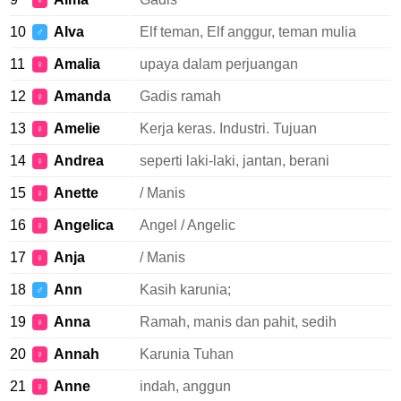
♀
10
Alva
Elf teman, Elf anggur, teman mulia
♂
11
Amalia
upaya dalam perjuangan
♀
12
Amanda
Gadis ramah
♀
13
Amelie
Kerja keras. Industri. Tujuan
♀
14
Andrea
seperti laki-laki, jantan, berani
♀
15
Anette
/ Manis
♀
16
Angelica
Angel / Angelic
♀
17
Anja
/ Manis
♀
18
Ann
Kasih karunia;
♂
19
Anna
Ramah, manis dan pahit, sedih
♀
20
Annah
Karunia Tuhan
♀
21
Anne
indah, anggun
♀