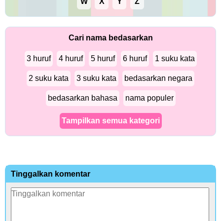
W
X
Y
Z
Cari nama bedasarkan
3 huruf
4 huruf
5 huruf
6 huruf
1 suku kata
2 suku kata
3 suku kata
bedasarkan negara
bedasarkan bahasa
nama populer
Tampilkan semua kategori
Tinggalkan komentar