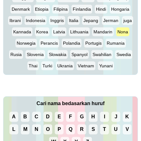
Denmark
Etiopia
Filipina
Finlandia
Hindi
Hongaria
Ibrani
Indonesia
Inggris
Italia
Jepang
Jerman
juga
Kannada
Korea
Latvia
Lithuania
Mandarin
Nona
Norwegia
Perancis
Polandia
Portugis
Rumania
Rusia
Slovenia
Slowakia
Spanyol
Swahilian
Swedia
Thai
Turki
Ukrania
Vietnam
Yunani
Cari nama bedasarkan huruf
A
B
C
D
E
F
G
H
I
J
K
L
M
N
O
P
Q
R
S
T
U
V