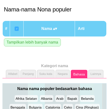
Nama-nama Nona populer
#
Nama
Arti
♂
Tampilkan lebih banyak nama
Kategori nama
Alfabet
Panjang
Suku kata
Negara
Bahasa
Lainnya
Nama nama populer bedasarkan bahasa
Afrika Selatan
Albania
Arab
Bapak
Belanda
Benggala
Bulgaria
Catalonia
Ceko
Cina (Ringkas)