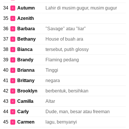
34
Autumn
Lahir di musim gugur, musim gugur
♀
35
Azenith
♀
36
Barbara
"Savage" atau "liar"
♀
37
Bethany
House of buah ara
♀
38
Bianca
tersebut, putih glossy
♀
39
Brandy
Flaming pedang
♀
40
Brianna
Tinggi
♀
41
Brittany
negara
♀
42
Brooklyn
berbentuk, bersihkan
♀
43
Camilla
Altar
♀
44
Carly
Dude, man, besar atau freeman
♀
45
Carmen
lagu, bernyanyi
♀