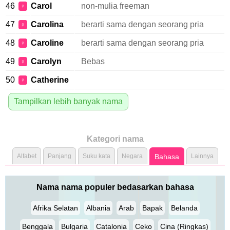
46
Carol
non-mulia freeman
♀
47
Carolina
berarti sama dengan seorang pria
♀
48
Caroline
berarti sama dengan seorang pria
♀
49
Carolyn
Bebas
♀
50
Catherine
♀
Tampilkan lebih banyak nama
Kategori nama
Alfabet
Panjang
Suku kata
Negara
Bahasa
Lainnya
Nama nama populer bedasarkan bahasa
Afrika Selatan
Albania
Arab
Bapak
Belanda
Benggala
Bulgaria
Catalonia
Ceko
Cina (Ringkas)