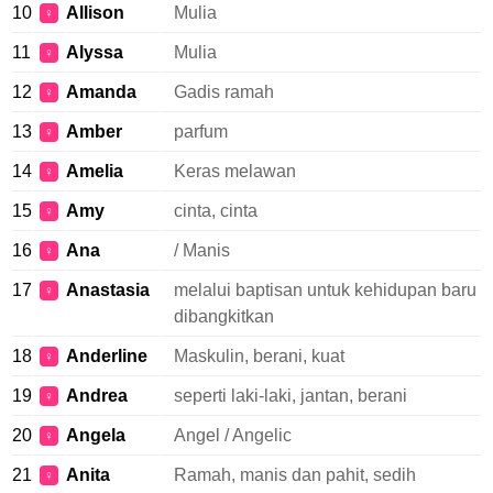
10
Allison
Mulia
♀
11
Alyssa
Mulia
♀
12
Amanda
Gadis ramah
♀
13
Amber
parfum
♀
14
Amelia
Keras melawan
♀
15
Amy
cinta, cinta
♀
16
Ana
/ Manis
♀
17
Anastasia
melalui baptisan untuk kehidupan baru
♀
dibangkitkan
18
Anderline
Maskulin, berani, kuat
♀
19
Andrea
seperti laki-laki, jantan, berani
♀
20
Angela
Angel / Angelic
♀
21
Anita
Ramah, manis dan pahit, sedih
♀