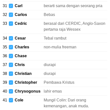
31
Carl
berarti sama dengan seorang pria
♂
32
Carlos
Bebas
♂
33
Cedric
berasal dari CERDIC, Anglo-Saxon
♂
pertama raja Wessex
34
Cesar
Tebal rambut
♂
35
Charles
non-mulia freeman
♂
36
Chase
♂
37
Chris
diurapi
♂
38
Christian
diurapi
♂
39
Christopher
Pembawa Kristus
♂
40
Chrysogonus
lahir emas
♂
41
Cole
Mungil Colin: Dari orang
♂
kemenangan, anak muda.