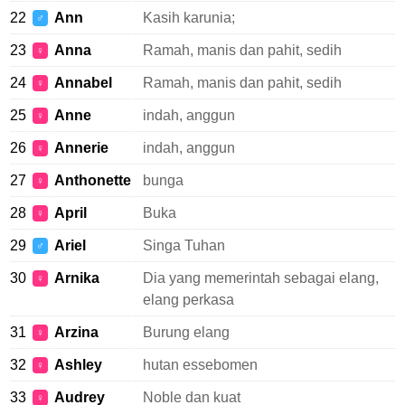
22
Ann
Kasih karunia;
♂
23
Anna
Ramah, manis dan pahit, sedih
♀
24
Annabel
Ramah, manis dan pahit, sedih
♀
25
Anne
indah, anggun
♀
26
Annerie
indah, anggun
♀
27
Anthonette
bunga
♀
28
April
Buka
♀
29
Ariel
Singa Tuhan
♂
30
Arnika
Dia yang memerintah sebagai elang,
♀
elang perkasa
31
Arzina
Burung elang
♀
32
Ashley
hutan essebomen
♀
33
Audrey
Noble dan kuat
♀