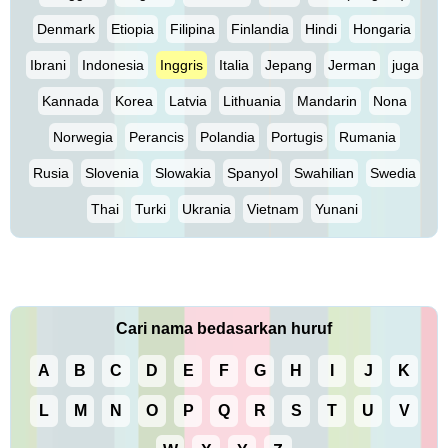
Denmark
Etiopia
Filipina
Finlandia
Hindi
Hongaria
Ibrani
Indonesia
Inggris
Italia
Jepang
Jerman
juga
Kannada
Korea
Latvia
Lithuania
Mandarin
Nona
Norwegia
Perancis
Polandia
Portugis
Rumania
Rusia
Slovenia
Slowakia
Spanyol
Swahilian
Swedia
Thai
Turki
Ukrania
Vietnam
Yunani
Cari nama bedasarkan huruf
A
B
C
D
E
F
G
H
I
J
K
L
M
N
O
P
Q
R
S
T
U
V