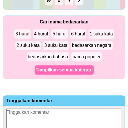
W
X
Y
Z
Cari nama bedasarkan
3 huruf
4 huruf
5 huruf
6 huruf
1 suku kata
2 suku kata
3 suku kata
bedasarkan negara
bedasarkan bahasa
nama populer
Tampilkan semua kategori
Tinggalkan komentar