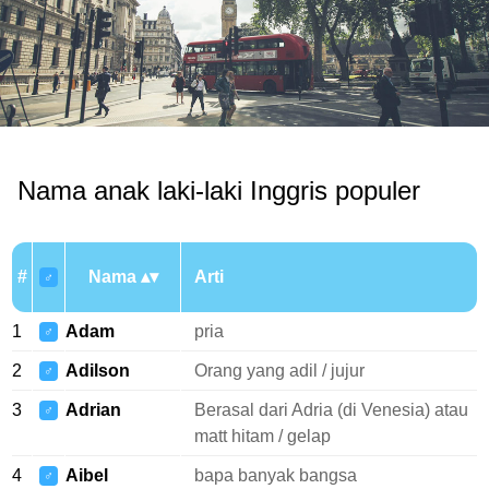
Nama anak laki-laki Inggris populer
#
Nama
Arti
♂
1
Adam
pria
♂
2
Adilson
Orang yang adil / jujur
♂
3
Adrian
Berasal dari Adria (di Venesia) atau
♂
matt hitam / gelap
4
Aibel
bapa banyak bangsa
♂