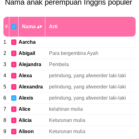
Nama anak perempuan Inggris populer
#
Nama
Arti
♂
1
Aarcha
♀
2
Abigail
Para bergembira Ayah
♀
3
Alejandra
Pembela
♀
4
Alexa
pelindung, yang afweerder laki-laki
♀
5
Alexandra
pelindung, yang afweerder laki-laki
♀
6
Alexis
pelindung, yang afweerder laki-laki
♂
7
Alice
kelahiran mulia
♀
8
Alicia
Keturunan mulia
♀
9
Alison
Keturunan mulia
♀