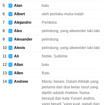
5
Alan
batu
♂
6
Albert
oleh perilaku mulia indah
♂
7
Alejandro
Pembela
♂
8
Alex
pelindung, yang afweerder laki-laki
♂
9
Alexander
pelindung
♂
10
Alexis
pelindung, yang afweerder laki-laki
♂
11
Ali
Noble, Sublime
♂
12
Allan
batu
♂
13
Allen
Batu
♂
14
Andrew
Manly; berani. Dalam Alkitab yang
♂
pertama dari dua belas rasul yang
dipilih adalah Andrew. Nama
berasal dari kata Yunani andros,
yang berarti "yang kuat, gagah dan